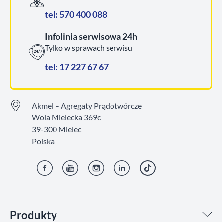
tel: 570 400 088
Infolinia serwisowa 24h
Tylko w sprawach serwisu
tel: 17 227 67 67
Akmel – Agregaty Prądotwórcze
Wola Mielecka 369c
39-300 Mielec
Polska
Facebook
YouTube
Instagram
LinkedIn
TikTok
Produkty