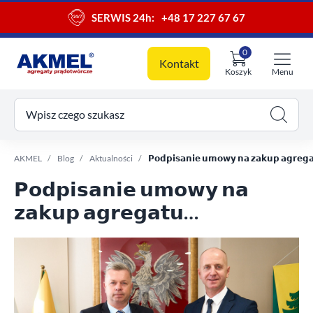
SERWIS 24h:
+48 17 227 67 67
0
Kontakt
Koszyk
Menu
ój koszyk
Wpisz czego szukasz
AKMEL
Blog
Aktualności
𝗣𝗼𝗱𝗽𝗶𝘀𝗮𝗻𝗶𝗲 𝘂𝗺𝗼𝘄𝘆 𝗻𝗮 𝘇𝗮𝗸𝘂𝗽 𝗮𝗴𝗿𝗲𝗴𝗮
𝗣𝗼𝗱𝗽𝗶𝘀𝗮𝗻𝗶𝗲 𝘂𝗺𝗼𝘄𝘆 𝗻𝗮
𝘇𝗮𝗸𝘂𝗽 𝗮𝗴𝗿𝗲𝗴𝗮𝘁𝘂
𝗽𝗿𝗮̨𝗱𝗼𝘁𝘄𝗼́𝗿𝗰𝘇𝗲𝗴𝗼 ✅