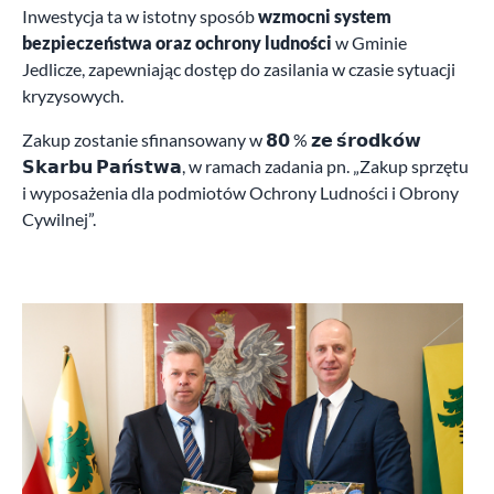
Inwestycja ta w istotny sposób
wzmocni system
bezpieczeństwa oraz ochrony ludności
w Gminie
Jedlicze, zapewniając dostęp do zasilania w czasie sytuacji
kryzysowych.
Zakup zostanie sfinansowany w 𝟴𝟬 % 𝘇𝗲 𝘀́𝗿𝗼𝗱𝗸𝗼́𝘄
𝗦𝗸𝗮𝗿𝗯𝘂 𝗣𝗮𝗻́𝘀𝘁𝘄𝗮, w ramach zadania pn. „Zakup sprzętu
i wyposażenia dla podmiotów Ochrony Ludności i Obrony
Cywilnej”.