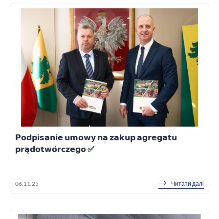
𝗣𝗼𝗱𝗽𝗶𝘀𝗮𝗻𝗶𝗲 𝘂𝗺𝗼𝘄𝘆 𝗻𝗮 𝘇𝗮𝗸𝘂𝗽 𝗮𝗴𝗿𝗲𝗴𝗮𝘁𝘂
𝗽𝗿𝗮̨𝗱𝗼𝘁𝘄𝗼́𝗿𝗰𝘇𝗲𝗴𝗼 ✅
Читати далі
06.11.25