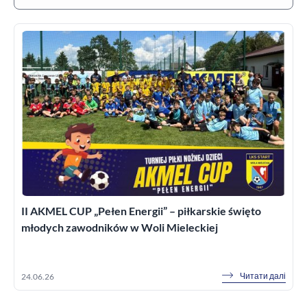
II AKMEL CUP „Pełen Energii” – piłkarskie święto
młodych zawodników w Woli Mieleckiej
Читати далі
24.06.26