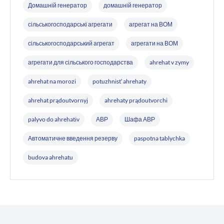
Домашній генератор
домашній генератор
сільськогосподарські агрегати
агрегат на ВОМ
сільськогосподарський агрегат
агрегати на ВОМ
агрегати для сільського господарства
ahrehat v zymy
ahrehat na morozi
potuzhnistʹ ahrehaty
ahrehat prądoutvornyj
ahrehaty prądoutvorchi
palyvo do ahrehativ
АВР
Шафа АВР
Автоматичне введення резерву
paspotna tablychka
budova ahrehatu