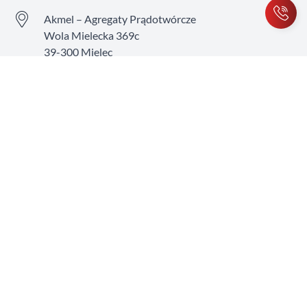
Akmel – Agregaty Prądotwórcze
Wola Mielecka 369c
39-300 Mielec
Польща
Фейсбук
YouTube
Інстаграм
Товари
Інформація
Ваш обліковий запис
©️ Реалізація - Click Leaders 2026