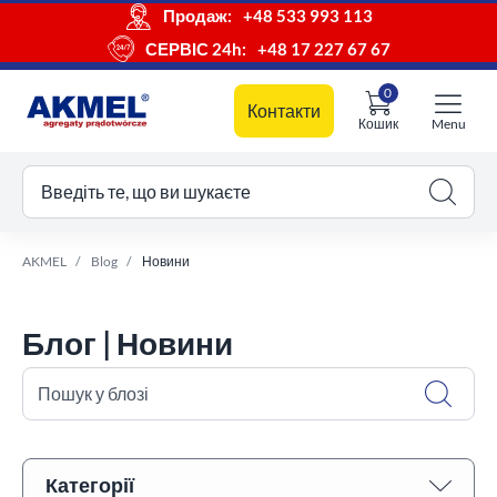
Продаж:
+48 533 993 113
СЕРВІС 24h:
+48 17 227 67 67
0
Контакти
Кошик
Menu
ш кошик
Введіть те, що ви шукаєте
AKMEL
Blog
Новини
Блог | Новини
Пошук у блозі
Категорії