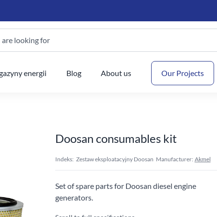
are looking for
Your
azyny energii
Blog
About us
Our Projects
Doosan consumables kit
Indeks:
Zestaw eksploatacyjny Doosan
Manufacturer:
Akmel
Set of spare parts for Doosan diesel engine
generators.