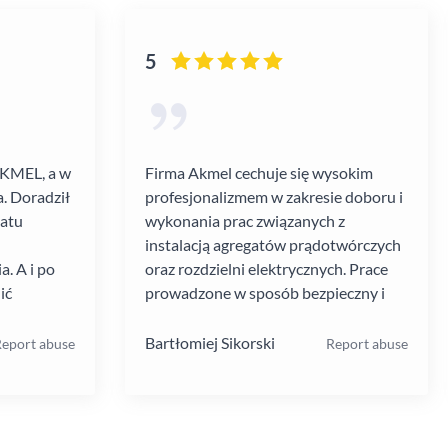
5
AKMEL, a w
Firma Akmel cechuje się wysokim
. Doradził
profesjonalizmem w zakresie doboru i
gatu
wykonania prac związanych z
instalacją agregatów prądotwórczych
. A i po
oraz rozdzielni elektrycznych. Prace
ić
prowadzone w sposób bezpieczny i
zebiegł
zgodny z ustalanym harmonogramem.
 kultura
Jakość i rodzaj stosowanych
Bartłomiej Sikorski
eport abuse
Report abuse
.
materiałów i rozwiązań w mojej opinii
na wysokim poziomie. W moim
przypadku prace wykonane na rzecz
dużej firmy z sektora przemysłu