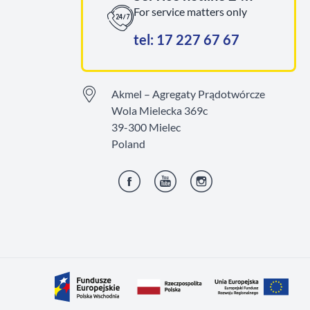
For service matters only
tel: 17 227 67 67
Akmel – Agregaty Prądotwórcze
Wola Mielecka 369c
39-300 Mielec
Poland
Facebook
YouTube
Instagram