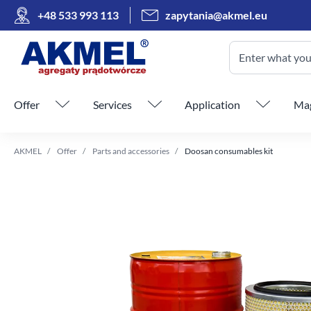
+48 533 993 113
zapytania@akmel.eu
Enter what you 
Skip menu
Offer
Services
Application
Mag
AKMEL
Offer
Parts and accessories
Doosan consumables kit