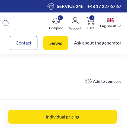
SERVICE 24h:
+48 17 227 67 67
0
0
English GB
English GB
Compare
Cart
Account
 cart
Contact
Ask about the generator
Serwis
Add to compare
Individual pricing