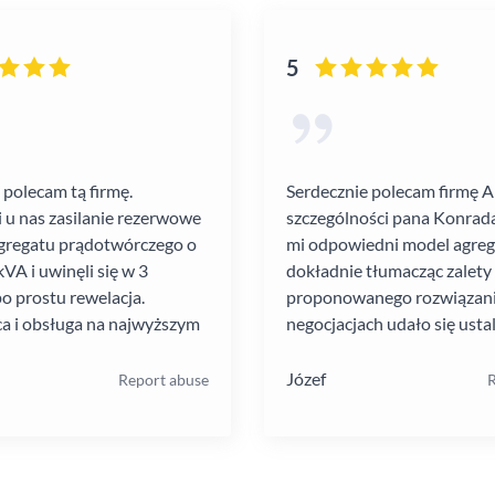
5
 polecam tą firmę.
Serdecznie polecam firmę 
i u nas zasilanie rezerwowe
szczególności pana Konrada
gregatu prądotwórczego o
mi odpowiedni model agre
VA i uwinęli się w 3
dokładnie tłumacząc zalety
po prostu rewelacja.
proponowanego rozwiązania
a i obsługa na najwyższym
negocjacjach udało się ustal
atrakcyjną cenę. Montaż pr
szybko i schludnie. Wysoka
Józef
Report abuse
R
pracowników. Solidna firma