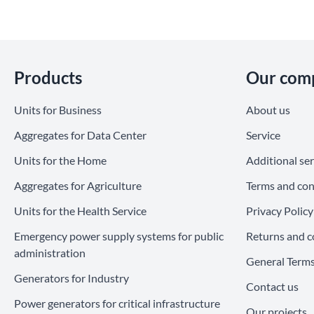
Skip section
Products
Our com
Units for Business
About us
Aggregates for Data Center
Service
Units for the Home
Additional ser
Aggregates for Agriculture
Terms and con
Units for the Health Service
Privacy Policy
Emergency power supply systems for public
Returns and c
administration
General Terms
Generators for Industry
Contact us
Power generators for critical infrastructure
Our projects