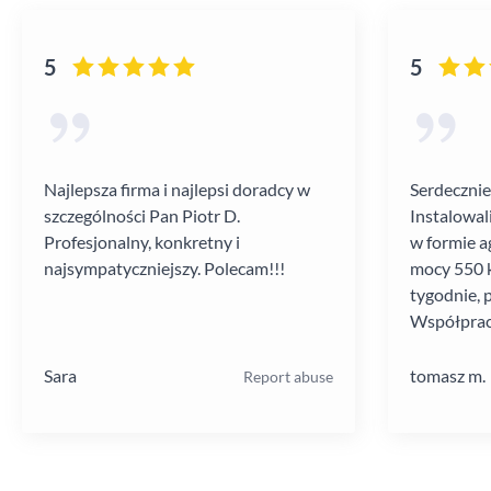
5
5
Najlepsza firma i najlepsi doradcy w
Serdecznie
szczególności Pan Piotr D.
Instalowal
Profesjonalny, konkretny i
w formie a
najsympatyczniejszy. Polecam!!!
mocy 550 k
tygodnie, 
Współprac
poziomie.
Sara
tomasz m.
Report abuse