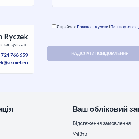
Я приймаю
Правила та умови
і
Політику конфід
h Ryczek
й консультант
:
724 766 659
ek@akmel.eu
ація
Ваш обліковий за
Відстеження замовлення
Увійти