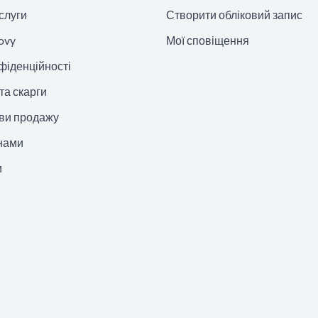
слуги
Створити обліковий запис
ovy
Мої сповіщення
фіденційності
та скарги
ови продажу
 нами
и