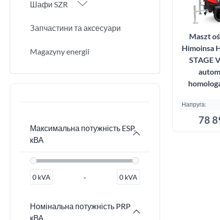
Шафи SZR
Запчастини та аксесуари
Maszt o
Himoinsa 
Magazyny energii
STAGE V
autom
homolog
Напруга:
78 8
Максимальна потужність ESP,
кВА
Дода
-
0
kVA
0
kVA
Номінальна потужність PRP
кВА