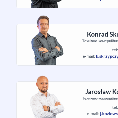
Konrad Sk
Технічно-комерційни
tel
e-mail:
k.skrzypcz
Jarosław K
Технічно-комерційни
tel
e-mail:
j.kozlow