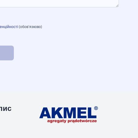
енційності
(обов’язково)
пис