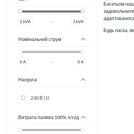
Багатьом наши
задовольнити 
адаптованого
-
2
kVA
3
kVA
Будь ласка, з
Номінальний струм
-
0
A
0
A
Напруга
230 В
1
Витрата палива 100% л/год