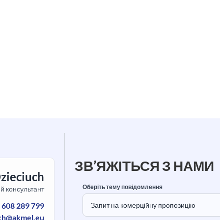
ЗВ’ЯЖІТЬСЯ З НАМИ
Dzieciuch
Оберіть тему повідомлення
й консультант
:
608 289 799
uch@akmel.eu