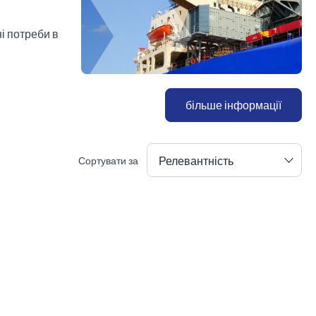
ні потреби в
більше інформації
Релевантність
Сортувати за