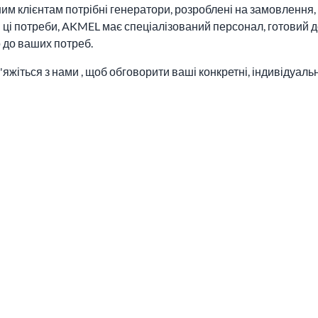
м клієнтам потрібні генератори, розроблені на замовлення, 
ці потреби, AKMEL має спеціалізований персонал, готовий до
 до ваших потреб.
в'яжіться з нами , щоб обговорити ваші конкретні, індивідуал