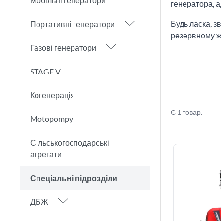
Мобільні генератори
генератора, 
Будь ласка, з
Портативні генератори
резервному ж
Газові генератори
STAGE V
Когенерація
Є 1 товар.
Motopompy
Сільськогосподарські
агрегати
Спеціальні підрозділи
ДБЖ