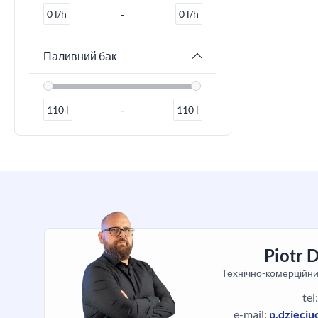
-
0
l/h
0
l/h
Паливний бак
-
110
l
110
l
Piotr 
Технічно-комерційни
tel
e-mail:
p.dzieci