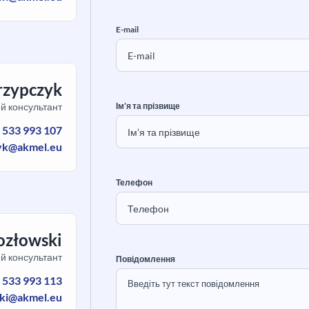
E-mail
rzypczyk
й консультант
Ім’я та прізвище
:
533 993 107
yk@akmel.eu
Телефон
ozłowski
й консультант
Повідомлення
:
533 993 113
ski@akmel.eu