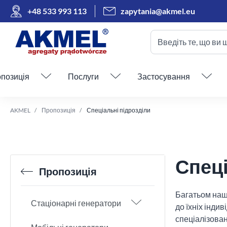
+48 533 993 113
zapytania@akmel.eu
Введіть те, що ви 
Пропустити меню
позиція
Послуги
Застосування
AKMEL
Пропозиція
Спеціальні підрозділи
Спеці
Пропозиція
Багатьом наши
Стаціонарні генератори
до їхніх інди
спеціалізован