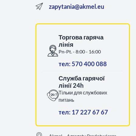
zapytania@akmel.eu
Торгова гаряча
лінія
Pn-Pt. - 8:00 - 16:00
тел: 570 400 088
Служба гарячої
лінії 24h
Тільки для службових
питань
тел: 17 227 67 67
Akmel – Agregaty Prądotwórcze