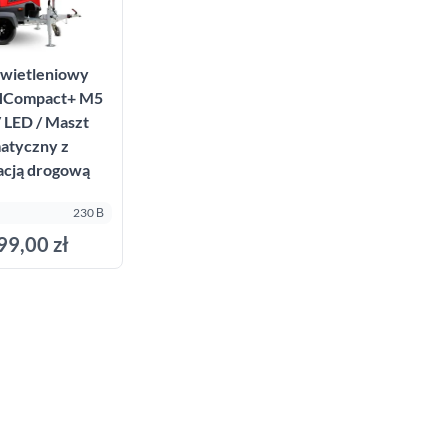
świetleniowy
HCompact+ M5
 LED / Maszt
atyczny z
acją drogową
230 В
99,00 zł
ти до кошика