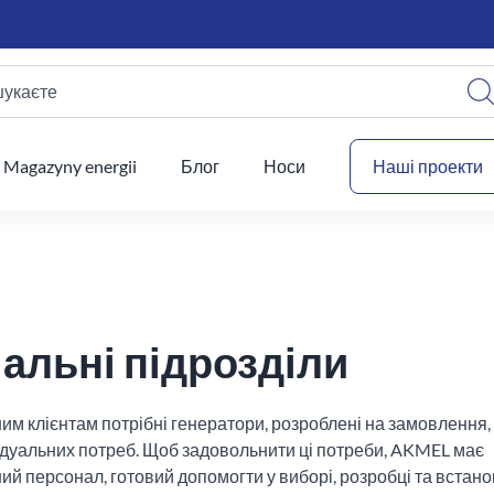
шукаєте
Ваш
Magazyny energii
Блог
Носи
Наші проекти
альні підрозділи
м клієнтам потрібні генератори, розроблені на замовлення,
відуальних потреб. Щоб задовольнити ці потреби, AKMEL має
ий персонал, готовий допомогти у виборі, розробці та встан