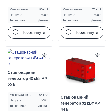
Максимальна
90 кВА
Максимальна
72 кВА
потужність ESP, кВА:
потужність ESP, кВА:
Напруга:
400 В
Напруга:
400 В
Тип палива:
Дизель
Тип палива:
Дизель
Переглянути
Переглянути
Стаціонарний
генератор 40 кВт AP
55 B
Максимальна
55 кВА
Стаціонарний
потужність ESP, кВА:
Напруга:
400 В
генератор 32 кВт AP
Тип палива:
Дизель
44 B