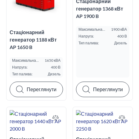
Стаціонарний
генератор 1368 кВт
AP 1900 B
Максимальна
1900 кВА
Стаціонарний
потужність ESP,
Напруга:
400 В
кВА:
генератор 1188 кВт
Тип палива:
Дизель
AP 1650 B
Максимальна
1650 кВА
потужність ESP,
Напруга:
400 В
кВА:
Тип палива:
Дизель
Переглянути
Переглянути