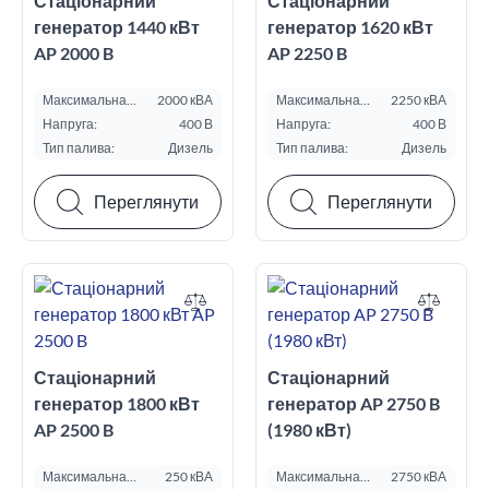
Стаціонарний
Стаціонарний
генератор 1440 кВт
генератор 1620 кВт
AP 2000 B
AP 2250 B
Максимальна
2000 кВА
Максимальна
2250 кВА
потужність ESP,
потужність ESP,
Напруга:
400 В
Напруга:
400 В
кВА:
кВА:
Тип палива:
Дизель
Тип палива:
Дизель
Переглянути
Переглянути
Стаціонарний
Стаціонарний
генератор 1800 кВт
генератор AP 2750 B
AP 2500 B
(1980 кВт)
Максимальна
250 кВА
Максимальна
2750 кВА