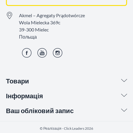
Akmel – Agregaty Prądotwórcze
Wola Mielecka 369c
39-300 Mielec
Польща
Фейсбук
YouTube
Інстаграм
Товари
Інформація
Ваш обліковий запис
©️ Реалізація - Click Leaders 2026