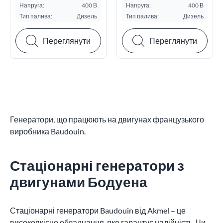
потужність ESP, кВА:
потужність ESP,
Напруга:
400 В
Напруга:
400 В
кВА:
Тип палива:
Дизель
Тип палива:
Дизель
Переглянути
Переглянути
Генератори, що працюють на двигунах французького
виробника Baudouin.
Стаціонарні генератори з
двигунами Бодуена
Стаціонарні генератори Baudouin від Akmel – це
високоякісне обладнання, яке гарантує надійність. Чи