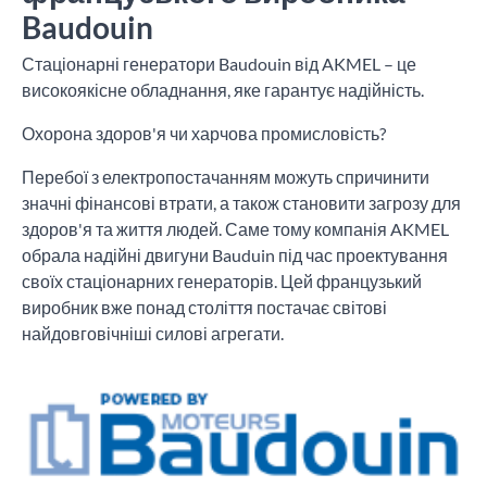
Baudouin
Стаціонарні генератори Baudouin від AKMEL – це
високоякісне обладнання, яке гарантує надійність.
Охорона здоров'я чи харчова промисловість?
Перебої з електропостачанням можуть спричинити
значні фінансові втрати, а також становити загрозу для
здоров'я та життя людей. Саме тому компанія AKMEL
обрала надійні двигуни Bauduin під час проектування
своїх стаціонарних генераторів. Цей французький
виробник вже понад століття постачає світові
найдовговічніші силові агрегати.