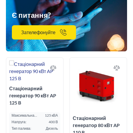
Є питання?
Зателефонуйте
Стаціонарний
генератор 90 кВт AP
125 B
Максимальна
125 кВА
Стаціонарний
потужність ESP, кВА:
Напруга:
400 В
генератор 80 кВт AP
Тип палива:
Дизель
110 B