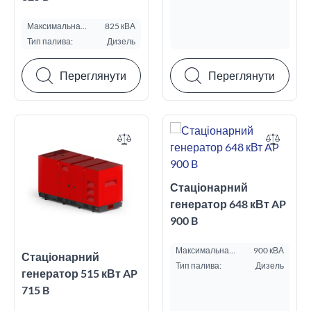
Максимальна
825 кВА
потужність ESP, кВА:
Тип палива:
Дизель
Переглянути
Переглянути
Стаціонарний
генератор 648 кВт AP
900 B
Максимальна
900 кВА
Стаціонарний
потужність ESP, кВА:
Тип палива:
Дизель
генератор 515 кВт AP
715 B