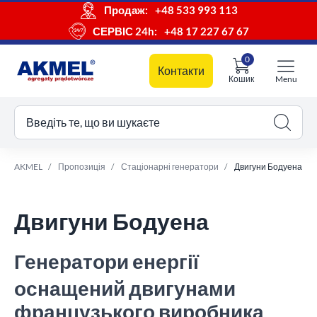
Продаж:
+48 533 993 113
СЕРВІС 24h:
+48 17 227 67 67
0
Контакти
Кошик
Menu
ш кошик
Введіть те, що ви шукаєте
AKMEL
Пропозиція
Стаціонарні генератори
Двигуни Бодуена
Двигуни Бодуена
Генератори енергії
оснащений двигунами
французького виробника