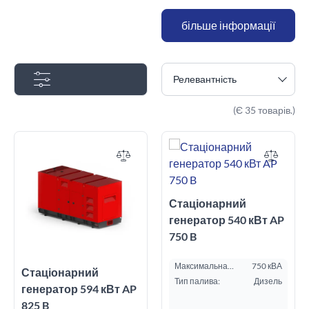
більше інформації
Релевантність
(Є 35 товарів.)
Стаціонарний
генератор 540 кВт AP
750 B
Максимальна
750 кВА
Стаціонарний
потужність ESP, кВА:
Тип палива:
Дизель
генератор 594 кВт AP
825 B