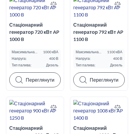
Стаціонарний
Стаціонарний
генератор 720 кВт AP
генератор 792 кВт AP
1000 B
1100 B
Максимальна
1000 кВА
Максимальна
1100 кВА
потужність ESP,
потужність ESP,
Напруга:
400 В
Напруга:
400 В
кВА:
кВА:
Тип палива:
Дизель
Тип палива:
Дизель
Переглянути
Переглянути
Стаціонарний
Стаціонарний