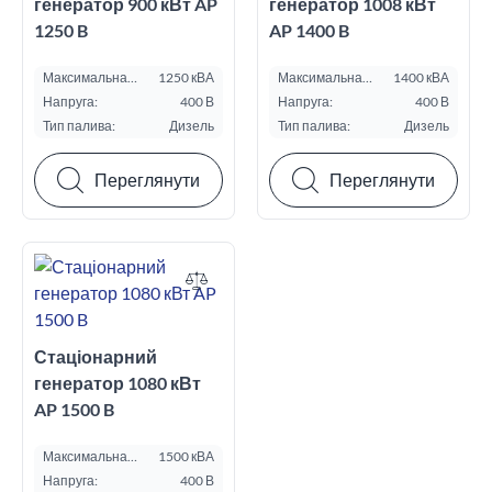
генератор 900 кВт AP
генератор 1008 кВт
1250 B
AP 1400 B
Максимальна
1250 кВА
Максимальна
1400 кВА
потужність ESP,
потужність ESP,
Напруга:
400 В
Напруга:
400 В
кВА:
кВА:
Тип палива:
Дизель
Тип палива:
Дизель
Переглянути
Переглянути
Стаціонарний
генератор 1080 кВт
AP 1500 B
Максимальна
1500 кВА
потужність ESP,
Напруга:
400 В
кВА: