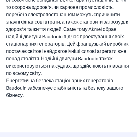
то охорона здоров'я, чи харчова промисловість,
перебої з електропостачанням можуть спричинити
значні фінансові втрати, а також становити загрозу для
здоров'я та життя людей. Саме тому Akmel обрав
надійні двигуни Baudouin під час проектування своїх
стаціонарних генераторів. Цей французький виробник
постачає світові найдовговічніші силові агрегати вже
понад століття. Надійні двигуни Baudouin також
використовуються на суднах, що здійснюють плавання
по всьому світу.
Енергетична безпека стаціонарних генераторів
Baudouin забезпечує стабільність та безпеку вашого
бізнесу.