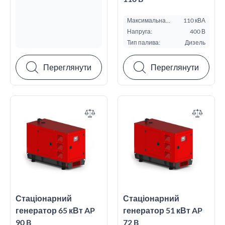
Максимальна
110 кВА
потужність ESP, кВА:
Напруга:
400 В
Тип палива:
Дизель
Переглянути
Переглянути
Стаціонарний
Стаціонарний
генератор 65 кВт AP
генератор 51 кВт AP
90 B
72 B