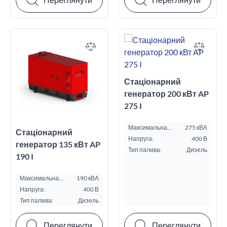
Стаціонарний
генератор 200 кВт AP
275 I
Максимальна
275 кВА
Стаціонарний
потужність ESP, кВА:
Напруга:
400 В
генератор 135 кВт AP
Тип палива:
Дизель
190 I
Максимальна
190 кВА
потужність ESP, кВА:
Напруга:
400 В
Тип палива:
Дизель
Переглянути
Переглянути