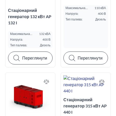
Максимальна
110 кВА
Стаціонарний
потужність ESP, кВА:
Напруга:
400 В
генератор 132 кВт AP
Тип палива:
Дизель
132 I
Максимальна
132 кВА
потужність ESP, кВА:
Напруга:
400 В
Тип палива:
Дизель
Переглянути
Переглянути
Стаціонарний
генератор 315 кВт AP
440 I