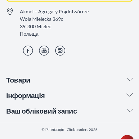
Akmel – Agregaty Prądotwórcze
Wola Mielecka 369c
39-300 Mielec
Польща
Фейсбук
YouTube
Інстаграм
Товари
Інформація
Ваш обліковий запис
©️ Реалізація - Click Leaders 2026