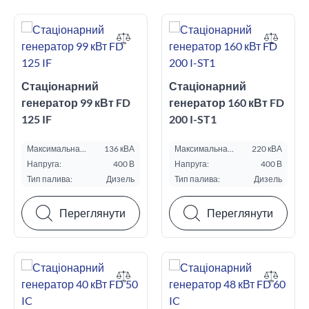
Стаціонарний
Стаціонарний
генератор 99 кВт FD
генератор 160 кВт FD
125 IF
200 I-ST1
Максимальна
136 кВА
Максимальна
220 кВА
потужність ESP, кВА:
потужність ESP, кВА:
Напруга:
400 В
Напруга:
400 В
Тип палива:
Дизель
Тип палива:
Дизель
Переглянути
Переглянути