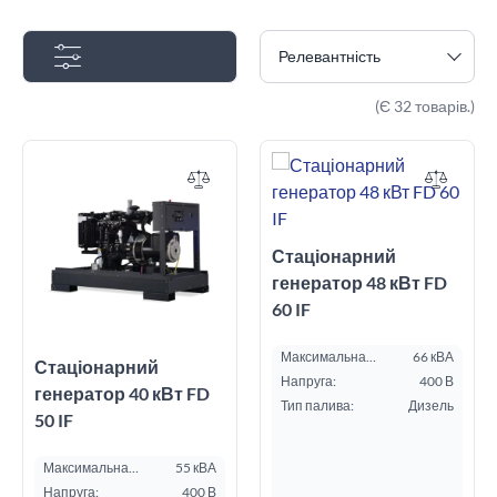
Релевантність
(Є 32 товарів.)
Стаціонарний
генератор 48 кВт FD
60 IF
Максимальна
66 кВА
Стаціонарний
потужність ESP, кВА:
Напруга:
400 В
генератор 40 кВт FD
Тип палива:
Дизель
50 IF
Максимальна
55 кВА
потужність ESP, кВА:
Напруга:
400 В