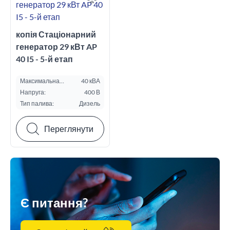
копія Стаціонарний
генератор 29 кВт AP
40 I5 - 5-й етап
Максимальна
40 кВА
потужність ESP, кВА:
Напруга:
400 В
Тип палива:
Дизель
Переглянути
Є питання?