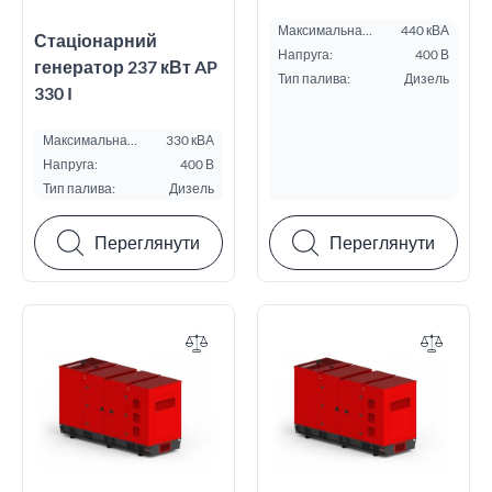
Максимальна
440 кВА
Стаціонарний
потужність ESP, кВА:
Напруга:
400 В
генератор 237 кВт AP
Тип палива:
Дизель
330 I
Максимальна
330 кВА
потужність ESP, кВА:
Напруга:
400 В
Тип палива:
Дизель
Переглянути
Переглянути