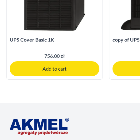
UPS Cover Basic 1K
copy of UPS
756.00 zł
Add to cart