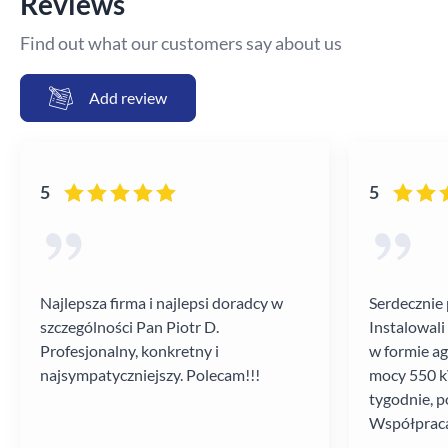
Reviews
Find out what our customers say about us
Add review
5
5
Najlepsza firma i najlepsi doradcy w
Serdecznie 
szczególności Pan Piotr D.
Instalowali
Profesjonalny, konkretny i
w formie a
najsympatyczniejszy. Polecam!!!
mocy 550 kV
tygodnie, p
Współpraca
poziomie.