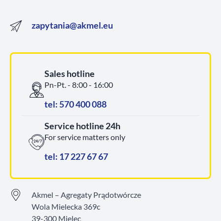
zapytania@akmel.eu
Sales hotline
Pn-Pt. - 8:00 - 16:00
tel: 570 400 088
Service hotline 24h
For service matters only
tel: 17 227 67 67
Akmel – Agregaty Prądotwórcze
Wola Mielecka 369c
39-300 Mielec