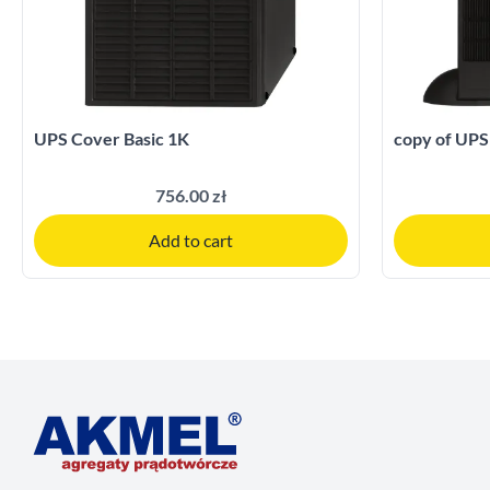
UPS Cover Basic 1K
copy of UPS
756.00 zł
Add to cart