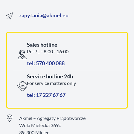
zapytania@akmel.eu
Sales hotline
Pn-Pt. - 8:00 - 16:00
tel: 570 400 088
Service hotline 24h
For service matters only
tel: 17 227 67 67
Akmel – Agregaty Prądotwórcze
Wola Mielecka 369c
39-300 Mielec