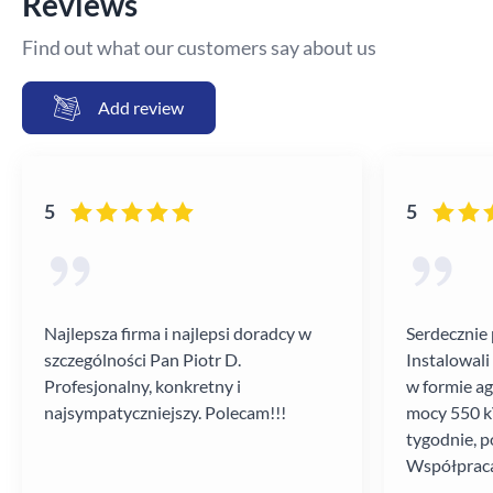
Reviews
Find out what our customers say about us
Add review
5
5
Najlepsza firma i najlepsi doradcy w
Serdecznie 
szczególności Pan Piotr D.
Instalowali
Profesjonalny, konkretny i
w formie a
najsympatyczniejszy. Polecam!!!
mocy 550 kV
tygodnie, p
Współpraca
poziomie.