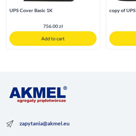
UPS Cover Basic 1K
copy of UPS
756.00 zł
Add to cart
zapytania@akmel.eu