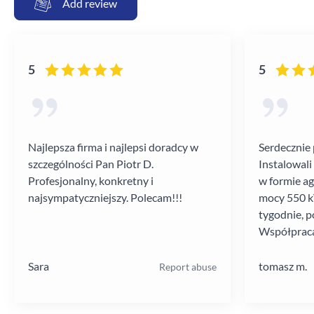
Add review
5
5
Najlepsza firma i najlepsi doradcy w
Serdecznie 
szczególności Pan Piotr D.
Instalowali
Profesjonalny, konkretny i
w formie a
najsympatyczniejszy. Polecam!!!
mocy 550 kV
tygodnie, p
Współpraca
poziomie.
Sara
tomasz m.
Report abuse