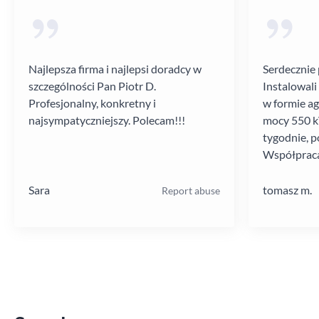
Najlepsza firma i najlepsi doradcy w
Serdecznie 
szczególności Pan Piotr D.
Instalowali
Profesjonalny, konkretny i
w formie a
najsympatyczniejszy. Polecam!!!
mocy 550 kV
tygodnie, p
Współpraca
poziomie.
Sara
tomasz m.
Report abuse