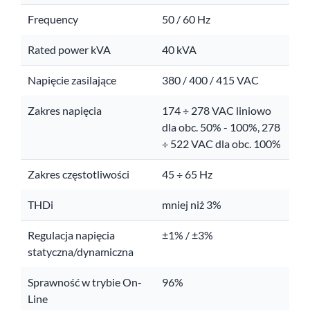
Frequency
50 / 60 Hz
Rated power kVA
40 kVA
Napięcie zasilające
380 / 400 / 415 VAC
Zakres napięcia
174 ÷ 278 VAC liniowo
dla obc. 50% - 100%, 278
÷ 522 VAC dla obc. 100%
Zakres częstotliwości
45 ÷ 65 Hz
THDi
mniej niż 3%
Regulacja napięcia
±1% / ±3%
statyczna/dynamiczna
Sprawność w trybie On-
96%
Line