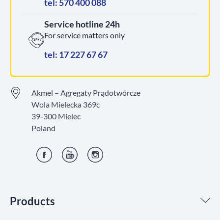
tel: 570 400 088
Service hotline 24h
For service matters only
tel: 17 227 67 67
Akmel – Agregaty Prądotwórcze
Wola Mielecka 369c
39-300 Mielec
Poland
Facebook
YouTube
Instagram
Products