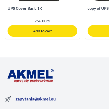
UPS Cover Basic 1K
copy of UPS
756.00 zł
Add to cart
zapytania@akmel.eu