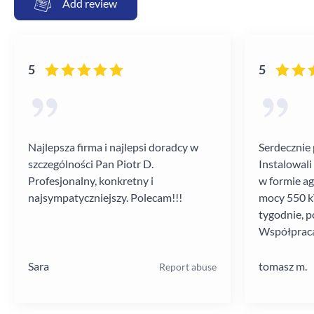
Add review
5
5
Najlepsza firma i najlepsi doradcy w
Serdecznie 
szczególności Pan Piotr D.
Instalowali
Profesjonalny, konkretny i
w formie a
najsympatyczniejszy. Polecam!!!
mocy 550 kV
tygodnie, p
Współpraca
poziomie.
Sara
tomasz m.
Report abuse