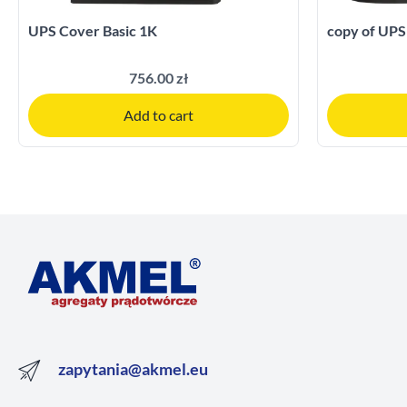
UPS Cover Basic 1K
copy of UPS
756.00 zł
Add to cart
zapytania@akmel.eu