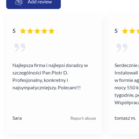
Add review
5
5
Najlepsza firma i najlepsi doradcy w
Serdecznie 
szczególności Pan Piotr D.
Instalowali
Profesjonalny, konkretny i
w formie a
najsympatyczniejszy. Polecam!!!
mocy 550 kV
tygodnie, p
Współpraca
poziomie.
Sara
tomasz m.
Report abuse