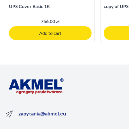
UPS Cover Basic 1K
copy of UPS
756.00 zł
Add to cart
zapytania@akmel.eu