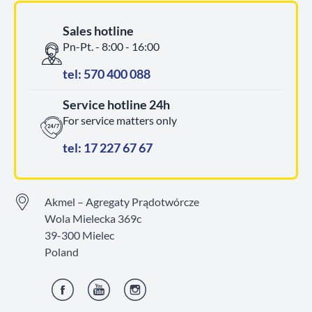
Sales hotline
Pn-Pt. - 8:00 - 16:00
tel: 570 400 088
Service hotline 24h
For service matters only
tel: 17 227 67 67
Akmel – Agregaty Prądotwórcze
Wola Mielecka 369c
39-300 Mielec
Poland
Facebook
YouTube
Instagram