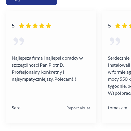
5
5
Najlepsza firma i najlepsi doradcy w
Serdecznie 
szczególności Pan Piotr D.
Instalowali
Profesjonalny, konkretny i
w formie a
najsympatyczniejszy. Polecam!!!
mocy 550 kV
tygodnie, p
Współpraca
poziomie.
Sara
tomasz m.
Report abuse