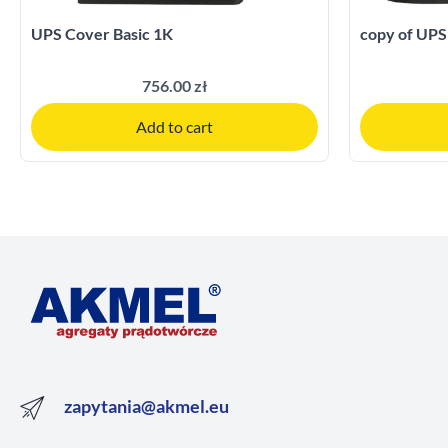
UPS Cover Basic 1K
copy of UPS
756.00 zł
Add to cart
zapytania@akmel.eu