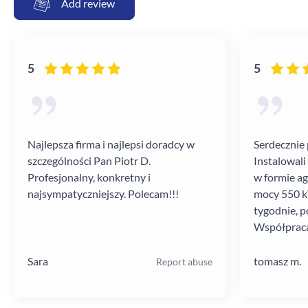
Add review
5
5
Najlepsza firma i najlepsi doradcy w
Serdecznie 
szczególności Pan Piotr D.
Instalowali
Profesjonalny, konkretny i
w formie a
najsympatyczniejszy. Polecam!!!
mocy 550 kV
tygodnie, p
Współpraca
poziomie.
Sara
tomasz m.
Report abuse