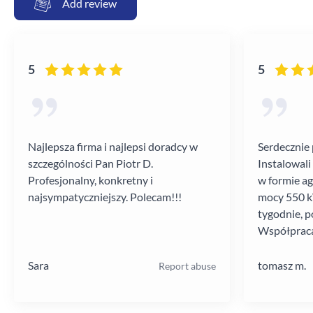
Add review
5
5
Najlepsza firma i najlepsi doradcy w
Serdecznie 
szczególności Pan Piotr D.
Instalowali
Profesjonalny, konkretny i
w formie a
najsympatyczniejszy. Polecam!!!
mocy 550 kV
tygodnie, p
Współpraca
poziomie.
Sara
tomasz m.
Report abuse