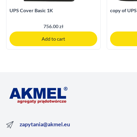
UPS Cover Basic 1K
copy of UPS
756.00 zł
Add to cart
zapytania@akmel.eu