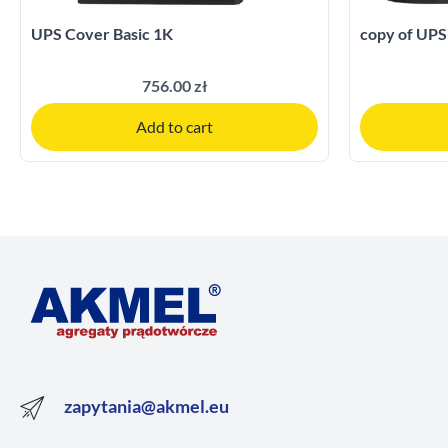
UPS Cover Basic 1K
copy of UPS
756.00 zł
Add to cart
zapytania@akmel.eu