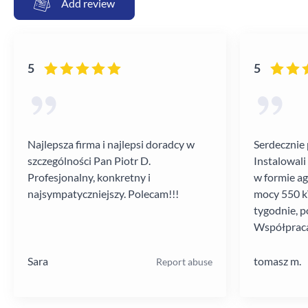
Add review
5
5
Najlepsza firma i najlepsi doradcy w
Serdecznie 
szczególności Pan Piotr D.
Instalowali
Profesjonalny, konkretny i
w formie a
najsympatyczniejszy. Polecam!!!
mocy 550 kV
tygodnie, p
Współpraca
poziomie.
Sara
tomasz m.
Report abuse