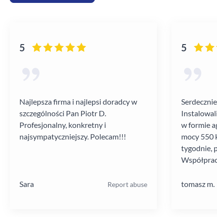
5
5
Najlepsza firma i najlepsi doradcy w
Serdecznie
szczególności Pan Piotr D.
Instalowal
Profesjonalny, konkretny i
w formie a
najsympatyczniejszy. Polecam!!!
mocy 550 k
tygodnie, 
Współprac
poziomie.
Sara
tomasz m.
Report abuse