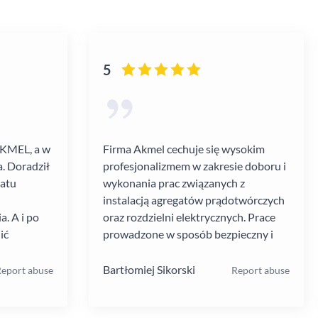
5
AKMEL, a w
Firma Akmel cechuje się wysokim
. Doradził
profesjonalizmem w zakresie doboru i
gatu
wykonania prac związanych z
instalacją agregatów prądotwórczych
. A i po
oraz rozdzielni elektrycznych. Prace
ić
prowadzone w sposób bezpieczny i
zebiegł
zgodny z ustalanym harmonogramem.
 kultura
Jakość i rodzaj stosowanych
Bartłomiej Sikorski
eport abuse
Report abuse
.
materiałów i rozwiązań w mojej opinii
na wysokim poziomie. W moim