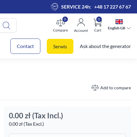
SERVICE 24h:
+48 17 227 67 67
0
0
English GB
English GB
Compare
Cart
Account
 cart
Contact
Ask about the generator
Serwis
Add to compare
0.00 zł
(Tax Incl.)
0.00 zł (Tax Excl.)