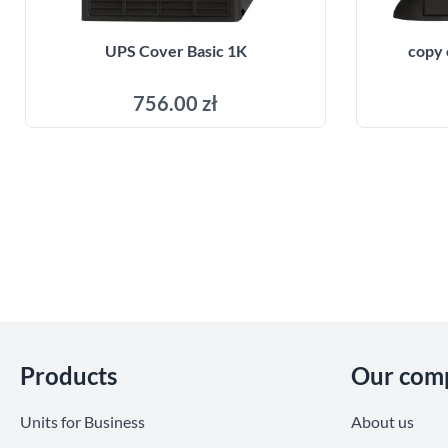
UPS Cover Basic 1K
copy 
756.00 zł
Add to cart
Skip section
Products
Our com
Units for Business
About us