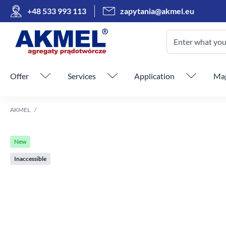
+48 533 993 113
zapytania@akmel.eu
Enter what you 
Skip menu
Offer
Services
Application
Mag
AKMEL
New
Inaccessible