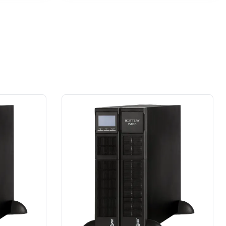
przypadku prace wykonane na rzecz
dużej firmy z sektora przemysłu
spożywczego.