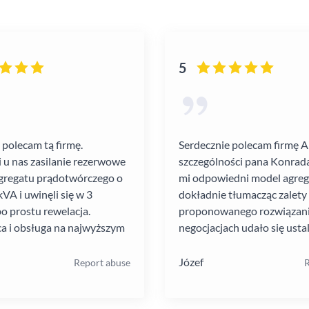
5
 polecam tą firmę.
Serdecznie polecam firmę 
i u nas zasilanie rezerwowe
szczególności pana Konrada
gregatu prądotwórczego o
mi odpowiedni model agre
VA i uwinęli się w 3
dokładnie tłumacząc zalety
po prostu rewelacja.
proponowanego rozwiązania
a i obsługa na najwyższym
negocjacjach udało się ustal
atrakcyjną cenę. Montaż pr
szybko i schludnie. Wysoka
Józef
Report abuse
R
pracowników. Solidna firma