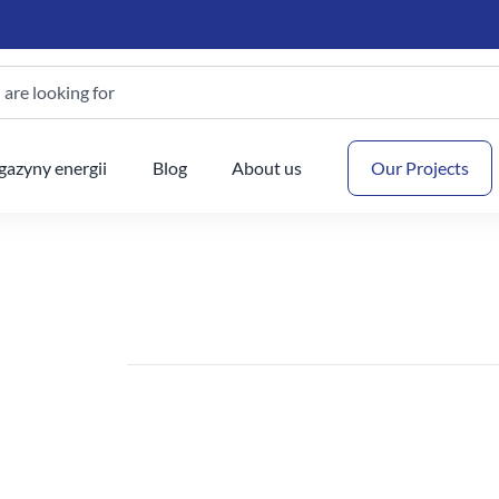
are looking for
Your
azyny energii
Blog
About us
Our Projects