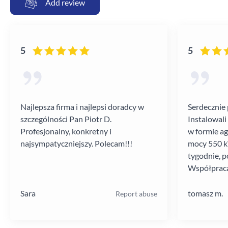
Add review
5
5
Najlepsza firma i najlepsi doradcy w
Serdecznie 
szczególności Pan Piotr D.
Instalowali
Profesjonalny, konkretny i
w formie a
najsympatyczniejszy. Polecam!!!
mocy 550 kV
tygodnie, p
Współpraca
poziomie.
Sara
tomasz m.
Report abuse