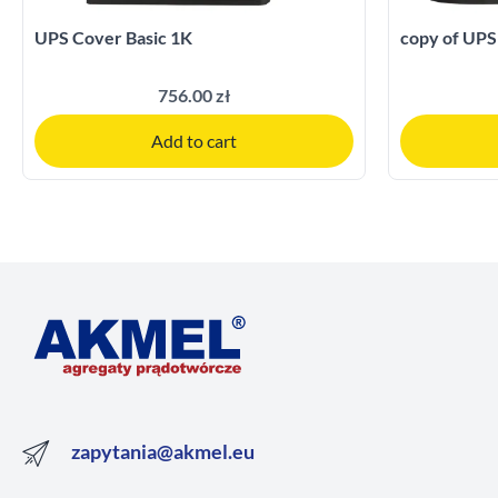
UPS Cover Basic 1K
copy of UPS
756.00 zł
Add to cart
zapytania@akmel.eu