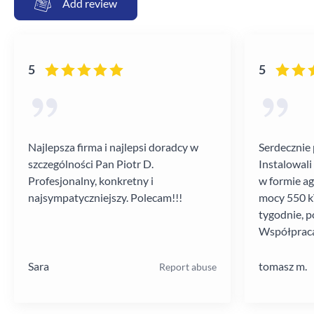
Add review
5
5
Najlepsza firma i najlepsi doradcy w
Serdecznie 
szczególności Pan Piotr D.
Instalowali
Profesjonalny, konkretny i
w formie a
najsympatyczniejszy. Polecam!!!
mocy 550 kV
tygodnie, p
Współpraca
poziomie.
Sara
tomasz m.
Report abuse