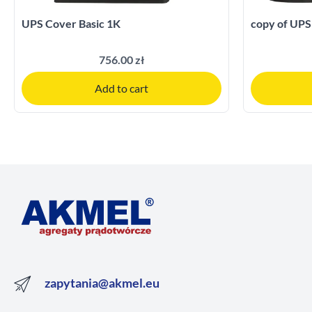
UPS Cover Basic 1K
copy of UPS
756.00 zł
Add to cart
zapytania@akmel.eu