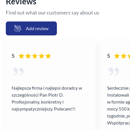
Reviews
Find out what our customers say about us
Add review
5
5
Najlepsza firma i najlepsi doradcy w
Serdecznie 
szczególności Pan Piotr D.
Instalowali
Profesjonalny, konkretny i
w formie a
najsympatyczniejszy. Polecam!!!
mocy 550 kV
tygodnie, p
Współpraca
poziomie.