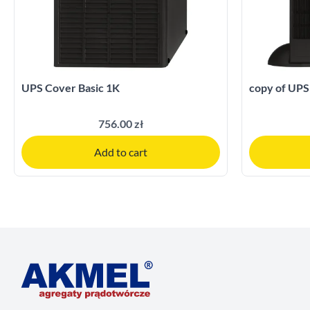
UPS Cover Basic 1K
copy of UPS
756.00 zł
Add to cart