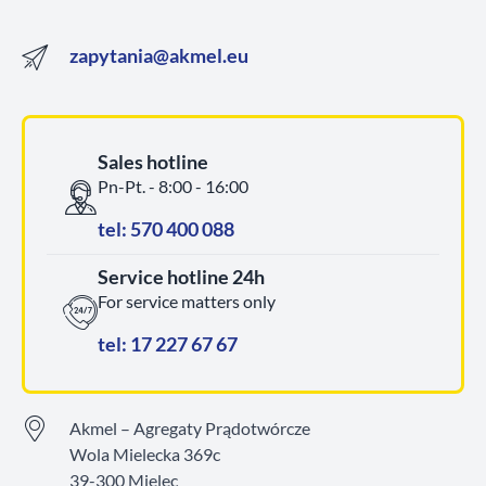
zapytania@akmel.eu
Sales hotline
Pn-Pt. - 8:00 - 16:00
tel: 570 400 088
Service hotline 24h
For service matters only
tel: 17 227 67 67
Akmel – Agregaty Prądotwórcze
Wola Mielecka 369c
39-300 Mielec