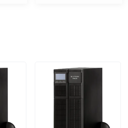
na wysokim poziomie. W moim
przypadku prace wykonane na rzecz
dużej firmy z sektora przemysłu
spożywczego.