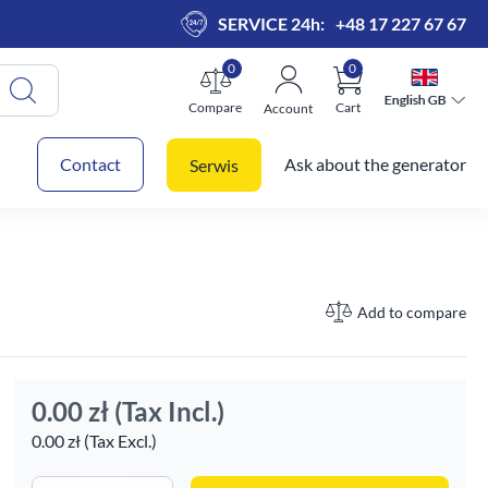
SERVICE 24h:
+48 17 227 67 67
0
0
English GB
English GB
Compare
Cart
Account
 cart
Contact
Ask about the generator
Serwis
Add to compare
0.00 zł
(Tax Incl.)
0.00 zł (Tax Excl.)