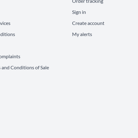
Order tracking
Sign in
vices
Create account
ditions
My alerts
omplaints
 and Conditions of Sale