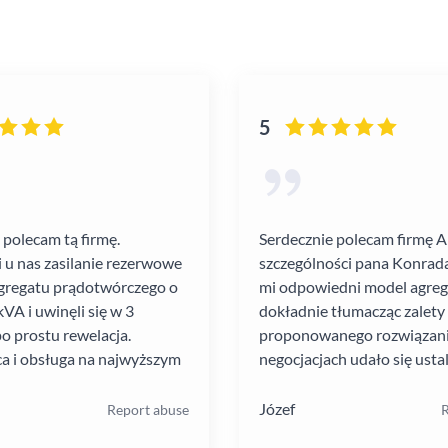
5
 polecam tą firmę.
Serdecznie polecam firmę 
i u nas zasilanie rezerwowe
szczególności pana Konrada
gregatu prądotwórczego o
mi odpowiedni model agre
VA i uwinęli się w 3
dokładnie tłumacząc zalety
po prostu rewelacja.
proponowanego rozwiązania
a i obsługa na najwyższym
negocjacjach udało się ustal
atrakcyjną cenę. Montaż pr
szybko i schludnie. Wysoka
Józef
Report abuse
R
pracowników. Solidna firma