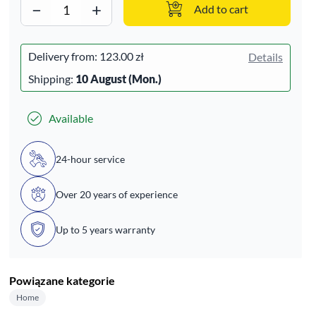
−
+
Add to cart
Delivery from:
123.00 zł
Details
Shipping:
10 August (Mon.)
Available
24-hour service
Over 20 years of experience
Up to 5 years warranty
Powiązane kategorie
Home