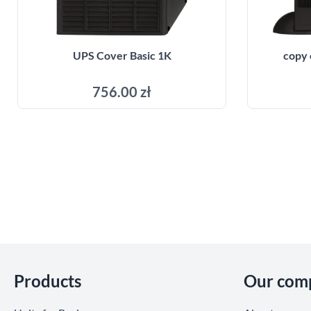
UPS Cover Basic 1K
copy 
756.00 zł
Add to cart
Skip section
Products
Our com