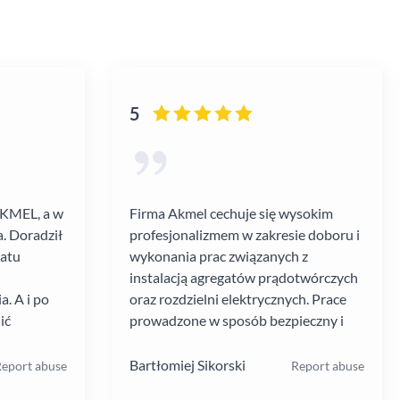
5
AKMEL, a w
Firma Akmel cechuje się wysokim
. Doradził
profesjonalizmem w zakresie doboru i
gatu
wykonania prac związanych z
instalacją agregatów prądotwórczych
. A i po
oraz rozdzielni elektrycznych. Prace
ić
prowadzone w sposób bezpieczny i
zebiegł
zgodny z ustalanym harmonogramem.
 kultura
Jakość i rodzaj stosowanych
Bartłomiej Sikorski
eport abuse
Report abuse
.
materiałów i rozwiązań w mojej opinii