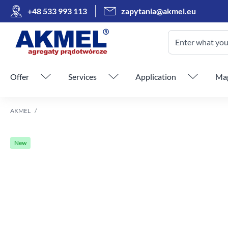
+48 533 993 113
zapytania@akmel.eu
Enter what you 
Skip menu
Offer
Services
Application
Mag
AKMEL
New