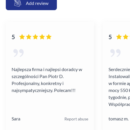
Add review
5
5
Najlepsza firma i najlepsi doradcy w
Serdecznie
szczególności Pan Piotr D.
Instalowal
Profesjonalny, konkretny i
w formie a
najsympatyczniejszy. Polecam!!!
mocy 550 k
tygodnie, 
Współprac
poziomie.
Sara
tomasz m.
Report abuse