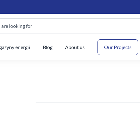
are looking for
Your
azyny energii
Blog
About us
Our Projects