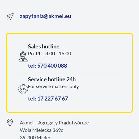
zapytania@akmel.eu
Sales hotline
Pn-Pt. - 8:00 - 16:00
tel: 570 400 088
Service hotline 24h
For service matters only
tel: 17 227 67 67
Akmel – Agregaty Prądotwórcze
Wola Mielecka 369c
39-300 Mielec