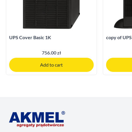
UPS Cover Basic 1K
copy of UPS
756.00 zł
Add to cart