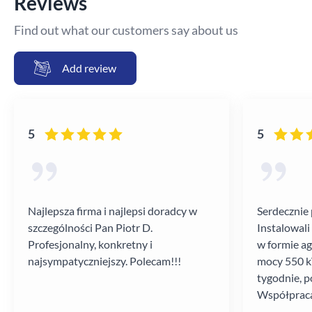
Reviews
Find out what our customers say about us
Add review
5
5
Najlepsza firma i najlepsi doradcy w
Serdecznie 
szczególności Pan Piotr D.
Instalowali
Profesjonalny, konkretny i
w formie a
najsympatyczniejszy. Polecam!!!
mocy 550 kV
tygodnie, p
Współpraca
poziomie.