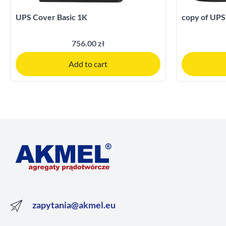
UPS Cover Basic 1K
copy of UPS
756.00 zł
Add to cart
zapytania@akmel.eu