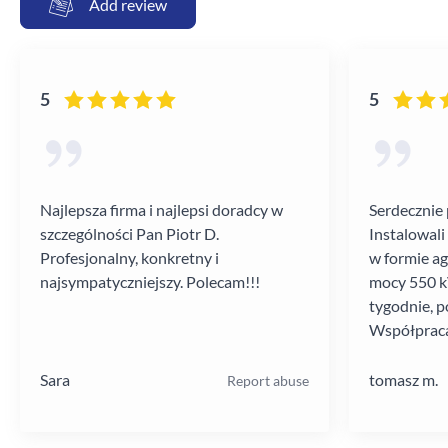
Add review
5
5
Najlepsza firma i najlepsi doradcy w
Serdecznie 
szczególności Pan Piotr D.
Instalowali
Profesjonalny, konkretny i
w formie a
najsympatyczniejszy. Polecam!!!
mocy 550 kV
tygodnie, p
Współpraca
poziomie.
Sara
tomasz m.
Report abuse