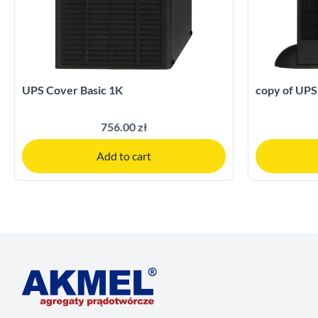
UPS Cover Basic 1K
copy of UPS
756.00 zł
Add to cart