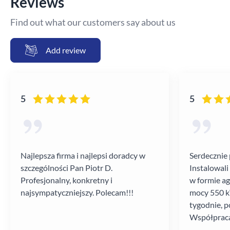
Reviews
Find out what our customers say about us
Add review
5
5
Najlepsza firma i najlepsi doradcy w
Serdecznie 
szczególności Pan Piotr D.
Instalowali
Profesjonalny, konkretny i
w formie a
najsympatyczniejszy. Polecam!!!
mocy 550 kV
tygodnie, p
Współpraca
poziomie.