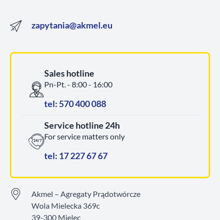
zapytania@akmel.eu
Sales hotline
Pn-Pt. - 8:00 - 16:00
tel: 570 400 088
Service hotline 24h
For service matters only
tel: 17 227 67 67
Akmel – Agregaty Prądotwórcze
Wola Mielecka 369c
39-300 Mielec