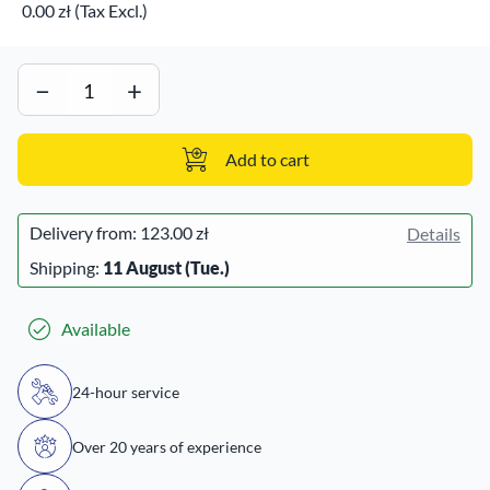
0.00 zł (Tax Excl.)
−
+
Add to cart
Delivery from:
123.00 zł
Details
Shipping:
11 August (Tue.)
Available
24-hour service
Over 20 years of experience