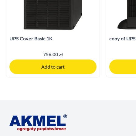
UPS Cover Basic 1K
copy of UPS
756.00 zł
Add to cart