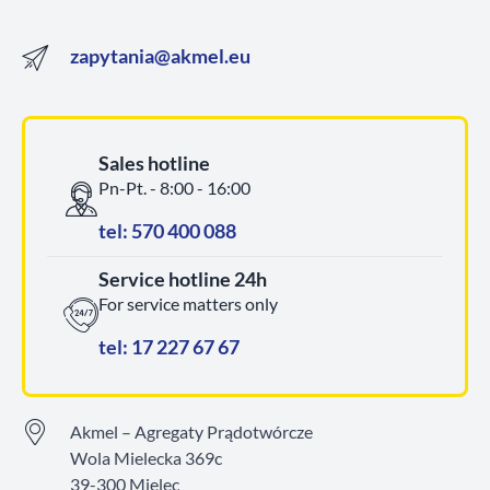
zapytania@akmel.eu
Sales hotline
Pn-Pt. - 8:00 - 16:00
tel: 570 400 088
Service hotline 24h
For service matters only
tel: 17 227 67 67
Akmel – Agregaty Prądotwórcze
Wola Mielecka 369c
39-300 Mielec