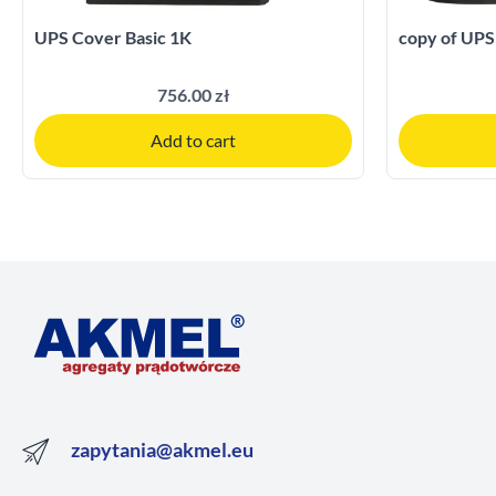
UPS Cover Basic 1K
copy of UPS
756.00 zł
Add to cart
zapytania@akmel.eu