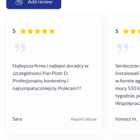
Add review
5
5
Najlepsza firma i najlepsi doradcy w
Serdecznie 
szczególności Pan Piotr D.
Instalowali
Profesjonalny, konkretny i
w formie a
najsympatyczniejszy. Polecam!!!
mocy 550 kV
tygodnie, p
Współpraca
poziomie.
Sara
tomasz m.
Report abuse