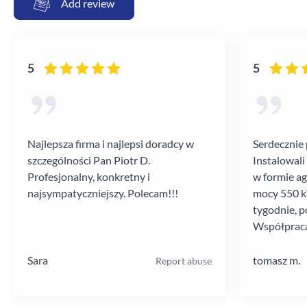
Add review
5
5
Najlepsza firma i najlepsi doradcy w
Serdecznie 
szczególności Pan Piotr D.
Instalowali
Profesjonalny, konkretny i
w formie a
najsympatyczniejszy. Polecam!!!
mocy 550 kV
tygodnie, p
Współpraca
poziomie.
Sara
tomasz m.
Report abuse