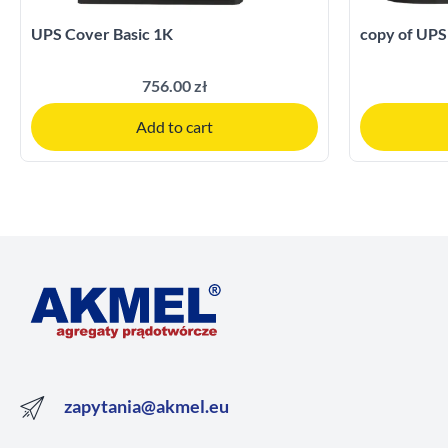
UPS Cover Basic 1K
copy of UPS
756.00 zł
Add to cart
zapytania@akmel.eu