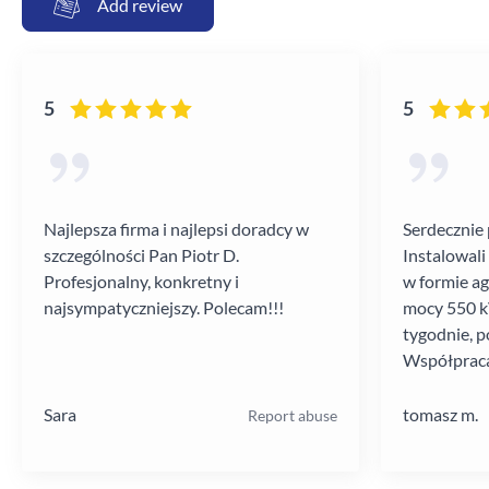
Add review
5
5
Najlepsza firma i najlepsi doradcy w
Serdecznie 
szczególności Pan Piotr D.
Instalowali
Profesjonalny, konkretny i
w formie a
najsympatyczniejszy. Polecam!!!
mocy 550 kV
tygodnie, p
Współpraca
poziomie.
Sara
tomasz m.
Report abuse