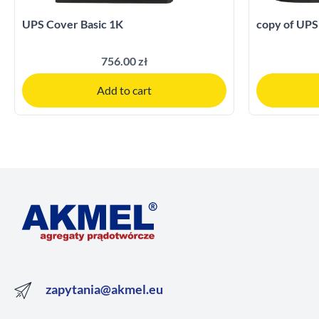
UPS Cover Basic 1K
copy of UPS
756.00 zł
Add to cart
zapytania@akmel.eu