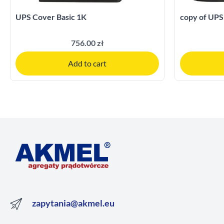
UPS Cover Basic 1K
copy of UPS
756.00 zł
Add to cart
zapytania@akmel.eu