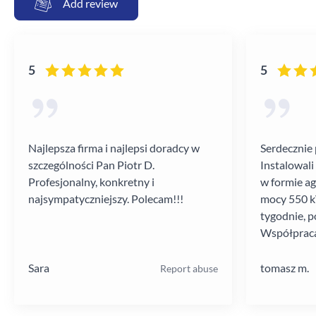
Add review
5
5
Najlepsza firma i najlepsi doradcy w
Serdecznie 
szczególności Pan Piotr D.
Instalowali
Profesjonalny, konkretny i
w formie a
najsympatyczniejszy. Polecam!!!
mocy 550 kV
tygodnie, p
Współpraca
poziomie.
Sara
tomasz m.
Report abuse