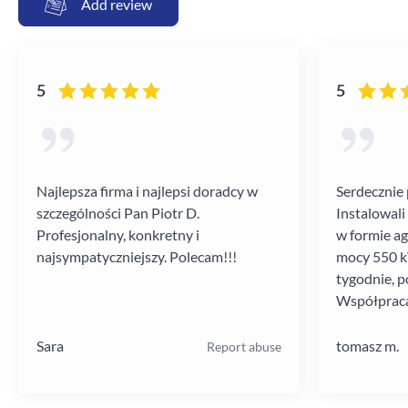
Add review
5
5
Najlepsza firma i najlepsi doradcy w
Serdecznie 
szczególności Pan Piotr D.
Instalowali
Profesjonalny, konkretny i
w formie a
najsympatyczniejszy. Polecam!!!
mocy 550 kV
tygodnie, p
Współpraca
poziomie.
Sara
tomasz m.
Report abuse