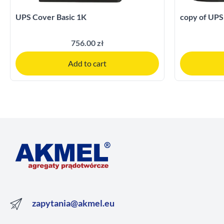
UPS Cover Basic 1K
copy of UPS
756.00 zł
Add to cart
zapytania@akmel.eu