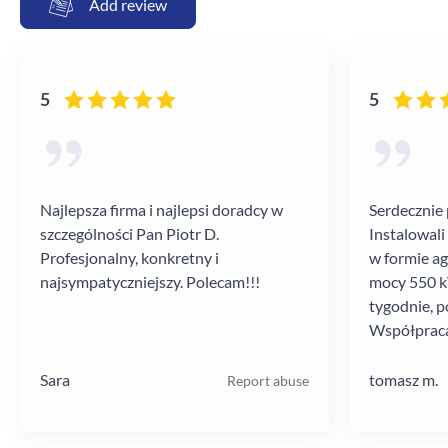
Add review
5
5
Najlepsza firma i najlepsi doradcy w
Serdecznie 
szczególności Pan Piotr D.
Instalowali
Profesjonalny, konkretny i
w formie a
najsympatyczniejszy. Polecam!!!
mocy 550 kV
tygodnie, p
Współpraca
poziomie.
Sara
tomasz m.
Report abuse