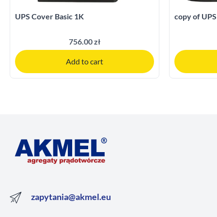
UPS Cover Basic 1K
copy of UPS
756.00 zł
Add to cart
zapytania@akmel.eu