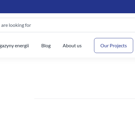
are looking for
Your
azyny energii
Blog
About us
Our Projects