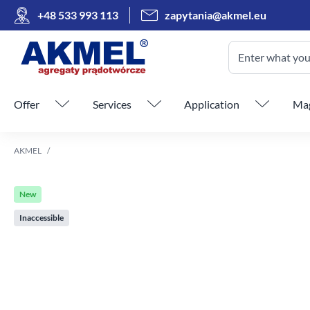
+48 533 993 113
zapytania@akmel.eu
Enter what you 
Skip menu
Offer
Services
Application
Mag
AKMEL
New
Inaccessible