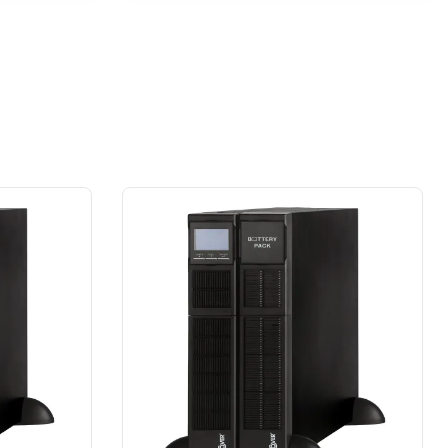
przypadku prace wykonane na rzecz
dużej firmy z sektora przemysłu
spożywczego.