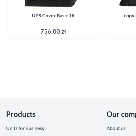
UPS Cover Basic 1K
copy 
756.00 zł
Add to cart
Skip section
Products
Our com
Units for Business
About us