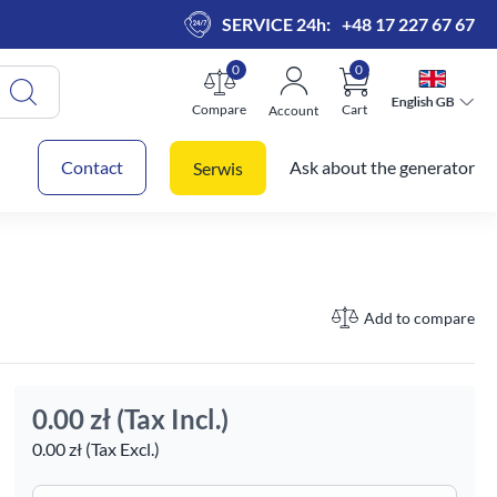
SERVICE 24h:
+48 17 227 67 67
0
0
English GB
English GB
Compare
Cart
Account
 cart
Contact
Ask about the generator
Serwis
Add to compare
0.00 zł
(Tax Incl.)
0.00 zł (Tax Excl.)