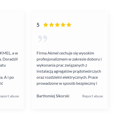
5
AKMEL, a w
Firma Akmel cechuje się wysokim
. Doradził
profesjonalizmem w zakresie doboru i
gatu
wykonania prac związanych z
instalacją agregatów prądotwórczych
. A i po
oraz rozdzielni elektrycznych. Prace
ić
prowadzone w sposób bezpieczny i
zebiegł
zgodny z ustalanym harmonogramem.
 kultura
Jakość i rodzaj stosowanych
Bartłomiej Sikorski
eport abuse
Report abuse
.
materiałów i rozwiązań w mojej opinii
na wysokim poziomie. W moim