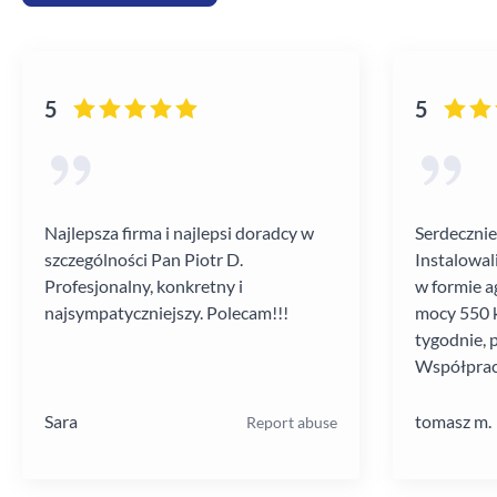
5
5
Najlepsza firma i najlepsi doradcy w
Serdecznie
szczególności Pan Piotr D.
Instalowal
Profesjonalny, konkretny i
w formie a
najsympatyczniejszy. Polecam!!!
mocy 550 k
tygodnie, 
Współprac
poziomie.
Sara
tomasz m.
Report abuse