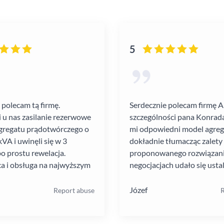
5
 polecam tą firmę.
Serdecznie polecam firmę 
i u nas zasilanie rezerwowe
szczególności pana Konrada
gregatu prądotwórczego o
mi odpowiedni model agre
VA i uwinęli się w 3
dokładnie tłumacząc zalety
po prostu rewelacja.
proponowanego rozwiązania
a i obsługa na najwyższym
negocjacjach udało się ustal
atrakcyjną cenę. Montaż pr
szybko i schludnie. Wysoka
Józef
Report abuse
R
pracowników. Solidna firma