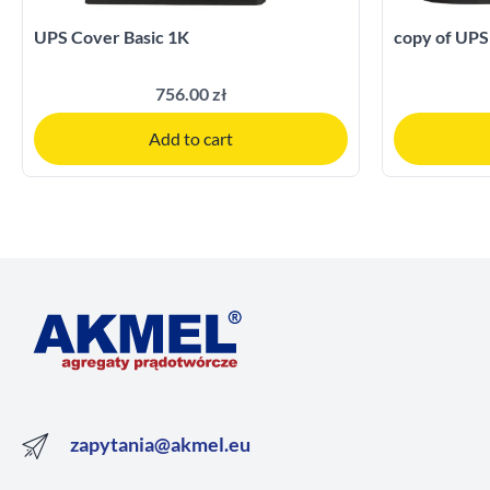
UPS Cover Basic 1K
copy of UPS
756.00 zł
Add to cart
zapytania@akmel.eu