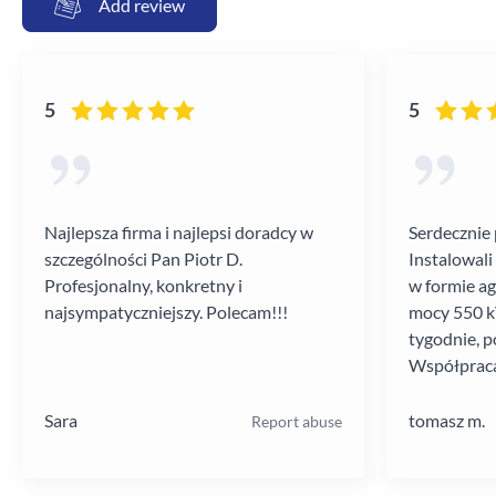
Add review
5
5
Najlepsza firma i najlepsi doradcy w
Serdecznie 
szczególności Pan Piotr D.
Instalowali
Profesjonalny, konkretny i
w formie a
najsympatyczniejszy. Polecam!!!
mocy 550 kV
tygodnie, p
Współpraca
poziomie.
Sara
tomasz m.
Report abuse