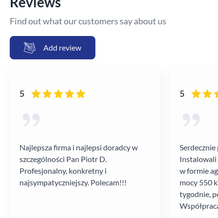
Reviews
Find out what our customers say about us
Add review
5
5
Najlepsza firma i najlepsi doradcy w
Serdecznie 
szczególności Pan Piotr D.
Instalowali
Profesjonalny, konkretny i
w formie a
najsympatyczniejszy. Polecam!!!
mocy 550 kV
tygodnie, p
Współpraca
poziomie.