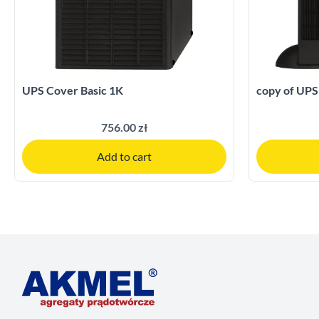
UPS Cover Basic 1K
copy of UPS
756.00 zł
Add to cart