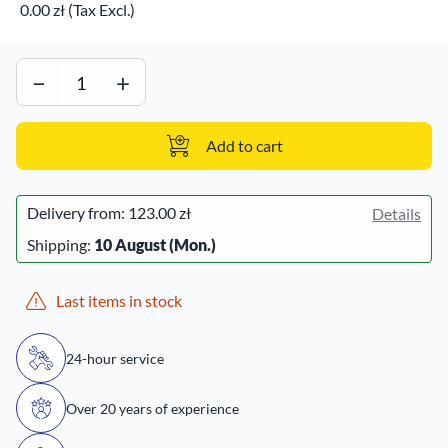
0.00 zł (Tax Excl.)
−
+
Add to cart
Delivery from:
123.00 zł
Details
Shipping:
10 August (Mon.)
Last items in stock
24-hour service
Over 20 years of experience