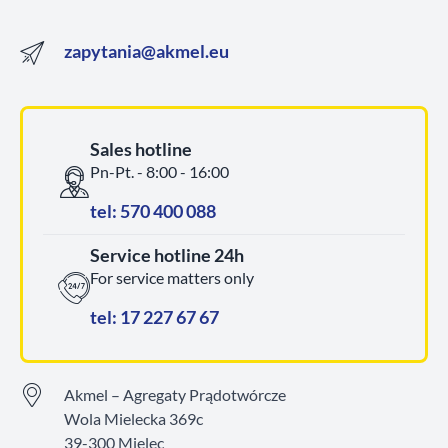
zapytania@akmel.eu
Sales hotline
Pn-Pt. - 8:00 - 16:00
tel: 570 400 088
Service hotline 24h
For service matters only
tel: 17 227 67 67
Akmel – Agregaty Prądotwórcze
Wola Mielecka 369c
39-300 Mielec