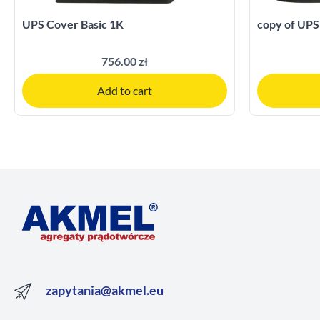
UPS Cover Basic 1K
copy of UPS
756.00 zł
Add to cart
zapytania@akmel.eu