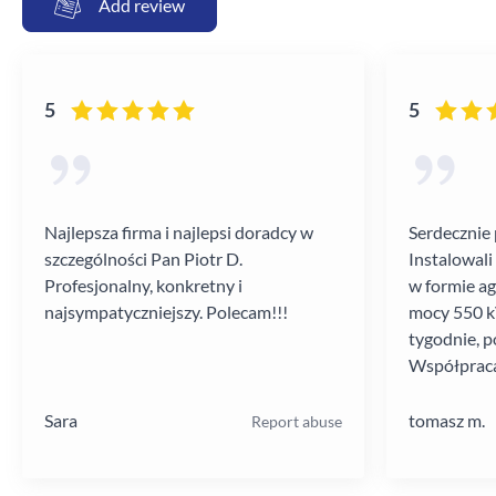
Add review
5
5
Najlepsza firma i najlepsi doradcy w
Serdecznie 
szczególności Pan Piotr D.
Instalowali
Profesjonalny, konkretny i
w formie a
najsympatyczniejszy. Polecam!!!
mocy 550 kV
tygodnie, p
Współpraca
poziomie.
Sara
tomasz m.
Report abuse