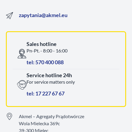
zapytania@akmel.eu
Sales hotline
Pn-Pt. - 8:00 - 16:00
tel: 570 400 088
Service hotline 24h
For service matters only
tel: 17 227 67 67
Akmel – Agregaty Prądotwórcze
Wola Mielecka 369c
39-300 Mielec