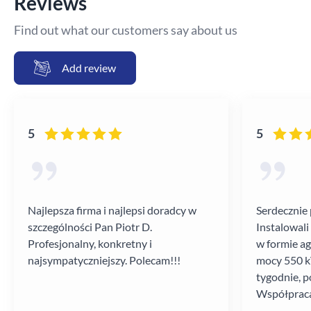
Reviews
Find out what our customers say about us
Add review
5
5
Najlepsza firma i najlepsi doradcy w
Serdecznie 
szczególności Pan Piotr D.
Instalowali
Profesjonalny, konkretny i
w formie a
najsympatyczniejszy. Polecam!!!
mocy 550 kV
tygodnie, p
Współpraca
poziomie.