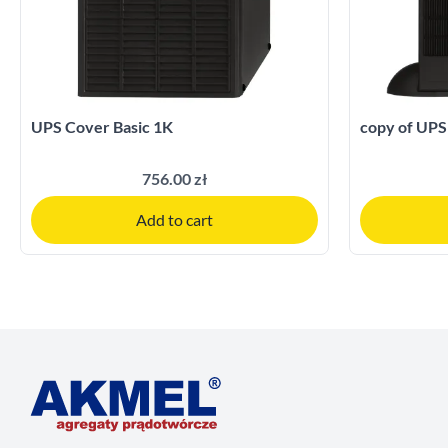
UPS Cover Basic 1K
copy of UPS
756.00 zł
Add to cart