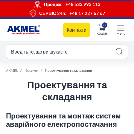
Продаж:
+48 533 993 113
СЕРВІС 24h:
+48 17 227 67 67
0
Контакти
Кошик
Menu
ш кошик
Введіть те, що ви шукаєте
AKMEL
Послуги
Проектування та складання
Проектування та
складання
Проектування та монтаж систем
аварійного електропостачання