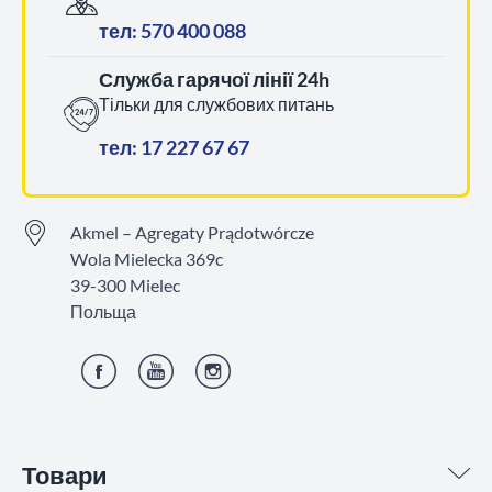
тел: 570 400 088
Служба гарячої лінії 24h
Тільки для службових питань
тел: 17 227 67 67
Akmel – Agregaty Prądotwórcze
Wola Mielecka 369c
39-300 Mielec
Польща
Фейсбук
YouTube
Інстаграм
Товари