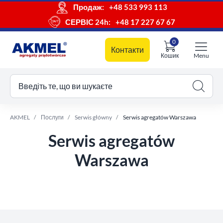
Продаж:
+48 533 993 113
СЕРВІС 24h:
+48 17 227 67 67
0
Контакти
Кошик
Menu
ш кошик
Введіть те, що ви шукаєте
AKMEL
Послуги
Serwis główny
Serwis agregatów Warszawa
Serwis agregatów
Warszawa