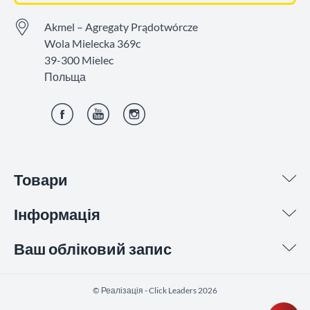
Akmel – Agregaty Prądotwórcze
Wola Mielecka 369c
39-300 Mielec
Польща
Фейсбук
YouTube
Інстаграм
Товари
Інформація
Ваш обліковий запис
©️ Реалізація - Click Leaders 2026