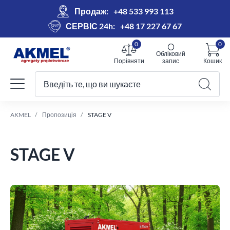
Продаж:
+48 533 993 113
СЕРВІС 24h:
+48 17 227 67 67
0
0
Обліковий
Порівняти
запис
Кошик
Введіть те, що ви шукаєте
Ваш кошик
AKMEL
Пропозиція
STAGE V
STAGE V