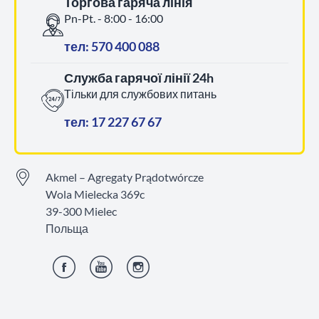
Торгова гаряча лінія
Pn-Pt. - 8:00 - 16:00
тел: 570 400 088
Служба гарячої лінії 24h
Тільки для службових питань
тел: 17 227 67 67
Akmel – Agregaty Prądotwórcze
Wola Mielecka 369c
39-300 Mielec
Польща
Фейсбук
YouTube
Інстаграм