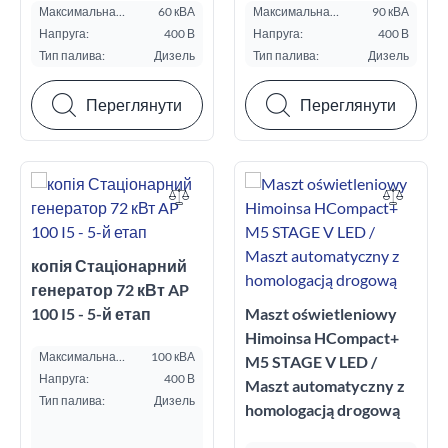
Максимальна
60 кВА
Максимальна
90 кВА
потужність ESP, кВА:
потужність ESP, кВА:
Напруга:
400 В
Напруга:
400 В
Тип палива:
Дизель
Тип палива:
Дизель
Переглянути
Переглянути
копія Стаціонарний
генератор 72 кВт AP
100 I5 - 5-й етап
Maszt oświetleniowy
Himoinsa HCompact+
Максимальна
100 кВА
M5 STAGE V LED /
потужність ESP, кВА:
Напруга:
400 В
Maszt automatyczny z
Тип палива:
Дизель
homologacją drogową