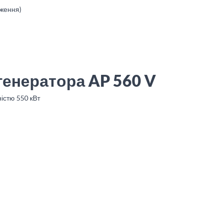
аження)
генератора AP 560 V
істю 550 кВт