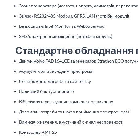
Захист генератора (частота, напруга, асиметрія, перевант
Зв'язок RS232/485 Modbus, GPRS, LAN (потрібні модулі)
Безкоштовні InteliMonitor та WebSupervisor
SMS/електронні сповіщення (потрібен модуль)
Стандартне обладнання 
Двигун Volvo TAD1641GE та генератор Strathon ECO потужн
Акумулятори із зарядним пристроєм
Електромонтажні роботи комплексу
Паливний бак з установкою
Віброізолятори, глушник, компенсатор вихлопу
Допоміжні потреби та шафа приймання електроенергії
Вимикач живлення, акустичний сигнал несправності
Контролер AMF 25