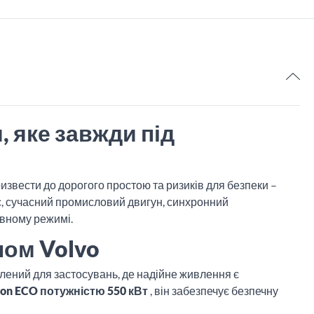
, яке завжди під
извести до дорогого простою та ризиків для безпеки –
ус, сучасний промисловий двигун, синхронний
рвному режимі.
ном Volvo
блений для застосувань, де надійне живлення є
hon ECO потужністю 550 кВт
, він забезпечує безпечну