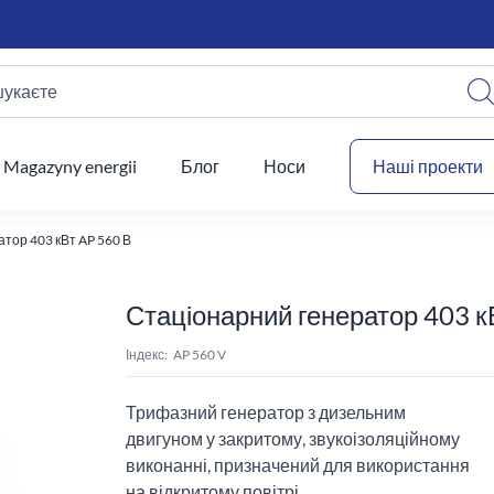
шукаєте
Ваш
Magazyny energii
Блог
Носи
Наші проекти
тор 403 кВт AP 560 В
Стаціонарний генератор 403 к
Індекс:
AP 560 V
Трифазний генератор з дизельним
двигуном у закритому, звукоізоляційному
виконанні, призначений для використання
на відкритому повітрі.