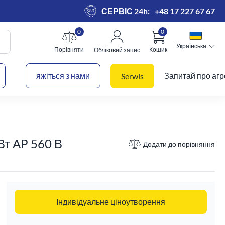
СЕРВІС 24h:
+48 17 227 67 67
0
0
Українська
Українська
Порівняти
Кошик
Обліковий запис
 кошик
яжіться з нами
Запитай про агр
Serwis
Вт AP 560 В
Додати до порівняння
Індивідуальне ціноутворення