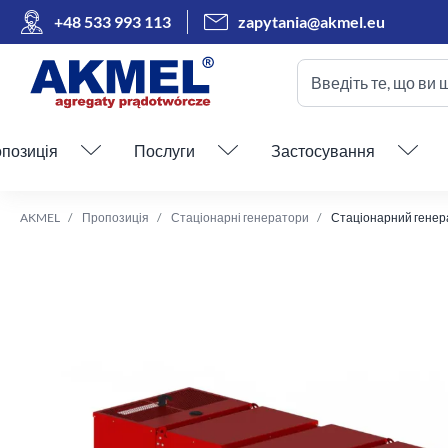
+48 533 993 113
zapytania@akmel.eu
Введіть те, що ви 
Пропустити меню
позиція
Послуги
Застосування
AKMEL
Пропозиція
Стаціонарні генератори
Стаціонарний генера