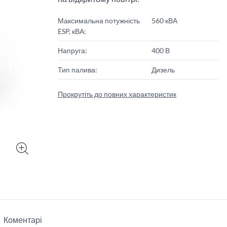
Максимальна потужність
560 кВА
ESP, кВА:
Напруга:
400 В
Тип палива:
Дизель
Прокрутіть до повних характеристик
Коментарі