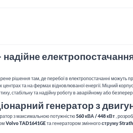
– надійне електропостачання
ірене рішення там, де перебої в електропостачанні можуть пр
их центрах та на фермах відновлюваної енергії. Міцний корп
иху, стабільну та надійну роботу в аварійному або безпере
ціонарний генератор з двигу
ератор з максимальною потужністю
560 кВА / 448 кВт
, розро
ном
Volvo TAD1641GE
та генератором змінного
струму Strat