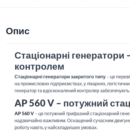
Опис
Стаціонарні генератори 
контролем
Стаціонарні генератори закритого типу
– це перев
на промислових підприємствах, у лікарнях, логістичн
генератор та вдосконалений контролер забезпечують т
AP 560 V – потужний ста
AP 560 V
– це потужний трифазний стаціонарний ген
надзвичайно важливим. Оснащений сучасним двигу
роботу навіть у найскладніших умовах.