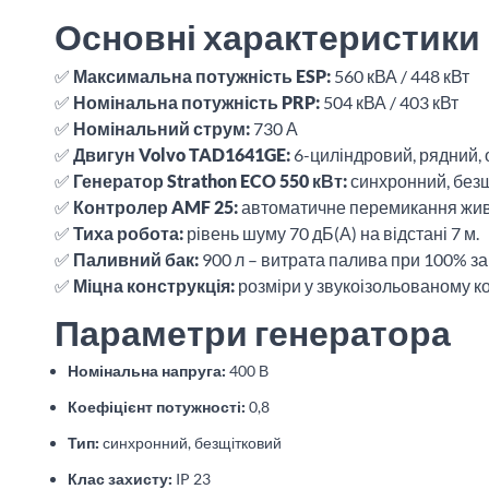
Основні характеристики 
✅
Максимальна потужність ESP:
560 кВА / 448 кВт
✅
Номінальна потужність PRP:
504 кВА / 403 кВт
✅
Номінальний струм:
730 А
✅
Двигун Volvo TAD1641GE:
6-циліндровий, рядний, о
✅
Генератор Strathon ECO 550 кВт:
синхронний, безщі
✅
Контролер AMF 25:
автоматичне перемикання живл
✅
Тиха робота:
рівень шуму 70 дБ(А) на відстані 7 м.
✅
Паливний бак:
900 л – витрата палива при 100% за
✅
Міцна конструкція:
розміри у звукоізольованому кор
Параметри генератора
Номінальна напруга:
400 В
Коефіцієнт потужності:
0,8
Тип:
синхронний, безщітковий
Клас захисту:
IP 23