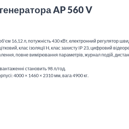
генератора AP 560 V
б'єм 16,12 л, потужність 430 кВт, електронний регулятор швид
тковий, клас ізоляції H, клас захисту IP 23, цифровий відео
ення, повне вимірювання параметрів, журнал подій, дистанц
вантаженні становить 98 л/год.
пусі: 4000 × 1460 × 2310 мм, вага 4900 кг.