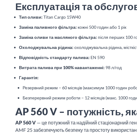
Експлуатація та обслуго
Тип оливи:
Titan Cargo 15W40
Заміна паливного фільтра:
кожні 500 годин або 1 рік
Заміна оливи та масляного фільтра:
після перших 100 год
Охолоджувальна рідина:
охолоджувальна рідина, місткість
Відповідність стандарту палива:
EN 590
Витрата палива при 100% навантаженні:
98 л/год
Гарантія:
Резервний режим – 60 місяців (максимум 1000 годин робо
Безперервний режим роботи – 12 місяців (макс. 1000 год
AP 560 V – потужність, як
AP 560 V
— це потужний та надійний стаціонарний ген
AMF 25 забезпечують безпеку та простоту використан