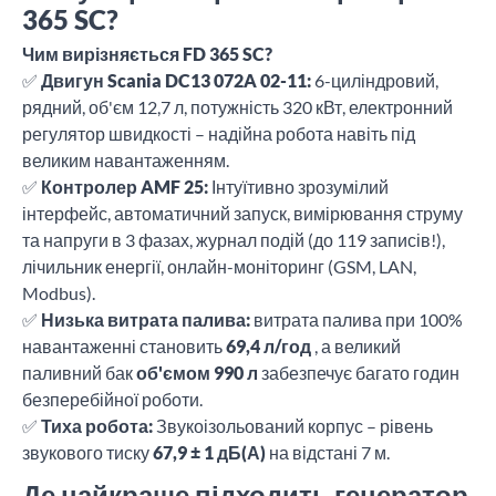
365 SC?
Чим вирізняється FD 365 SC?
✅
Двигун Scania DC13 072A 02-11:
6-циліндровий,
рядний, об'єм 12,7 л, потужність 320 кВт, електронний
регулятор швидкості – надійна робота навіть під
великим навантаженням.
✅
Контролер AMF 25:
Інтуїтивно зрозумілий
інтерфейс, автоматичний запуск, вимірювання струму
та напруги в 3 фазах, журнал подій (до 119 записів!),
лічильник енергії, онлайн-моніторинг (GSM, LAN,
Modbus).
✅
Низька витрата палива:
витрата палива при 100%
навантаженні становить
69,4 л/год
, а великий
паливний бак
об'ємом 990 л
забезпечує багато годин
безперебійної роботи.
✅
Тиха робота:
Звукоізольований корпус – рівень
звукового тиску
67,9 ± 1 дБ(А)
на відстані 7 м.
Де найкраще підходить генератор