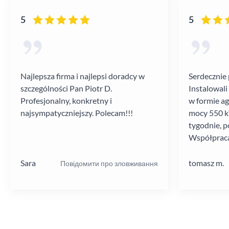
5
5
Najlepsza firma i najlepsi doradcy w
Serdecznie 
szczególności Pan Piotr D.
Instalowali
Profesjonalny, konkretny i
w formie a
najsympatyczniejszy. Polecam!!!
mocy 550 kV
tygodnie, p
Współpraca
poziomie.
Sara
tomasz m.
Повідомити про зловживання