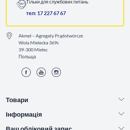
Тільки для службових питань
тел: 17 227 67 67
Akmel – Agregaty Prądotwórcze
Wola Mielecka 369c
39-300 Mielec
Польща
Фейсбук
YouTube
Інстаграм
Товари
Інформація
Ваш обліковий запис