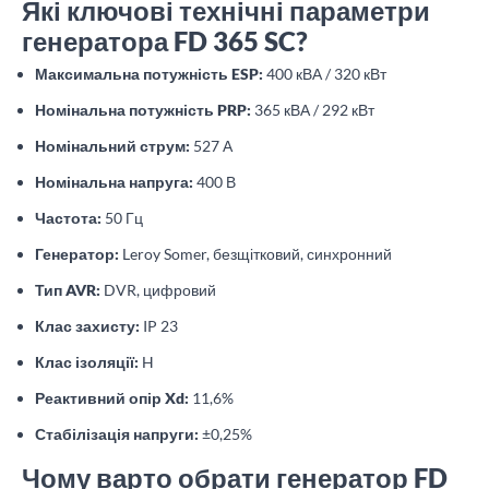
Які ключові технічні параметри
генератора FD 365 SC?
Максимальна потужність ESP:
400 кВА / 320 кВт
Номінальна потужність PRP:
365 кВА / 292 кВт
Номінальний струм:
527 А
Номінальна напруга:
400 В
Частота:
50 Гц
Генератор:
Leroy Somer, безщітковий, синхронний
Тип AVR:
DVR, цифровий
Клас захисту:
IP 23
Клас ізоляції:
H
Реактивний опір Xd:
11,6%
Стабілізація напруги:
±0,25%
Чому варто обрати генератор FD