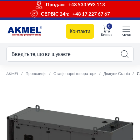
Продаж:
+48 533 993 113
СЕРВІС 24h:
+48 17 227 67 67
0
Контакти
Кошик
Menu
ш кошик
Введіть те, що ви шукаєте
AKMEL
Пропозиція
Стаціонарні генератори
Двигуни Сканіа
С