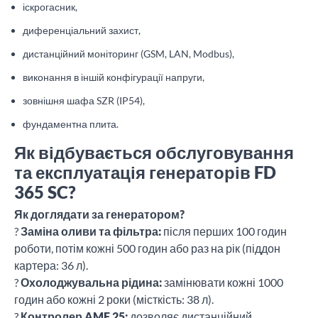
іскрогасник,
диференціальний захист,
дистанційний моніторинг (GSM, LAN, Modbus),
виконання в іншій конфігурації напруги,
зовнішня шафа SZR (IP54),
фундаментна плита.
Як відбувається обслуговування
та експлуатація генераторів FD
365 SC?
Як доглядати за генератором?
?
Заміна оливи та фільтра:
після перших 100 годин
роботи, потім кожні 500 годин або раз на рік (піддон
картера: 36 л).
?
Охолоджувальна рідина:
замінювати кожні 1000
годин або кожні 2 роки (місткість: 38 л).
?
Контролер AMF 25:
дозволяє дистанційний