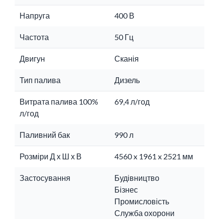
Напруга
400 В
Частота
50 Гц
Двигун
Сканія
Тип палива
Дизель
Витрата палива 100%
69,4 л/год
л/год
Паливний бак
990 л
Розміри Д х Ш х В
4560 x 1961 x 2521 мм
Застосування
Будівництво
Бізнес
Промисловість
Служба охорони