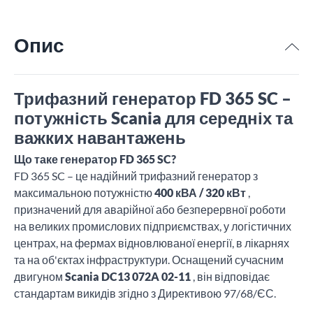
Опис
Трифазний генератор FD 365 SC –
потужність Scania для середніх та
важких навантажень
Що таке генератор FD 365 SC?
FD 365 SC – це надійний трифазний генератор з
максимальною потужністю
400 кВА / 320 кВт
,
призначений для аварійної або безперервної роботи
на великих промислових підприємствах, у логістичних
центрах, на фермах відновлюваної енергії, в лікарнях
та на об'єктах інфраструктури. Оснащений сучасним
двигуном
Scania DC13 072A 02-11
, він відповідає
стандартам викидів згідно з Директивою 97/68/ЄС.