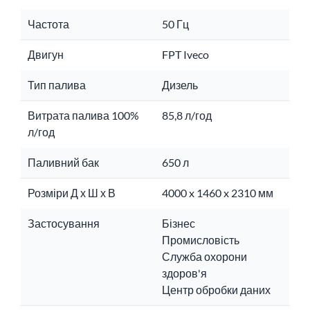
Частота
50 Гц
Двигун
FPT Iveco
Тип палива
Дизель
Витрата палива 100%
85,8 л/год
л/год
Паливний бак
650 л
Розміри Д х Ш х В
4000 x 1460 x 2310 мм
Застосування
Бізнес
Промисловість
Служба охорони
здоров'я
Центр обробки даних