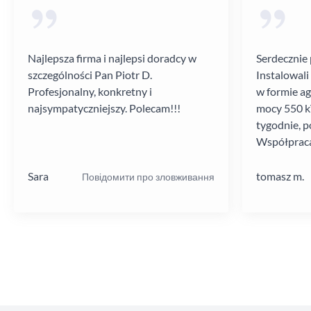
Najlepsza firma i najlepsi doradcy w
Serdecznie 
szczególności Pan Piotr D.
Instalowali
Profesjonalny, konkretny i
w formie a
najsympatyczniejszy. Polecam!!!
mocy 550 kV
tygodnie, p
Współpraca
poziomie.
Sara
tomasz m.
Повідомити про зловживання