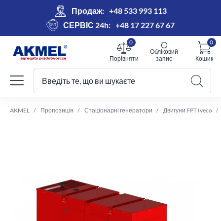
Продаж:
+48 533 993 113
СЕРВІС 24h:
+48 17 227 67 67
0
0
Обліковий
Порівняти
запис
Кошик
Введіть те, що ви шукаєте
Ваш кошик
AKMEL
Пропозиція
Стаціонарні генератори
Двигуни FPT Iveco