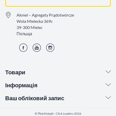
Akmel – Agregaty Prądotwórcze
Wola Mielecka 369c
39-300 Mielec
Польща
Фейсбук
YouTube
Інстаграм
Товари
Інформація
Ваш обліковий запис
©️ Реалізація - Click Leaders 2026