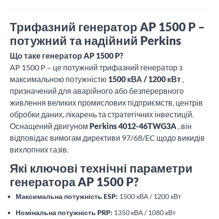
Трифазний генератор AP 1500 P –
потужний та надійний Perkins
Що таке генератор AP 1500 P?
AP 1500 P – це потужний трифазний генератор з
максимальною потужністю
1500 кВА / 1200 кВт
,
призначений для аварійного або безперервного
живлення великих промислових підприємств, центрів
обробки даних, лікарень та стратегічних інвестицій.
Оснащений двигуном
Perkins 4012-46TWG3A
, він
відповідає вимогам директиви 97/68/EC щодо викидів
вихлопних газів.
Які ключові технічні параметри
генератора AP 1500 P?
Максимальна потужність ESP:
1500 кВА / 1200 кВт
Номінальна потужність PRP:
1350 кВА / 1080 кВт