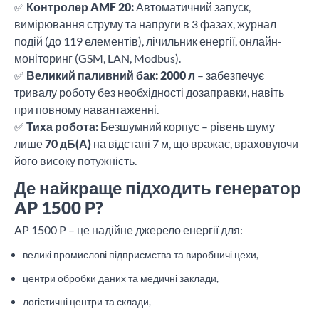
✅
Контролер AMF 20:
Автоматичний запуск,
вимірювання струму та напруги в 3 фазах, журнал
подій (до 119 елементів), лічильник енергії, онлайн-
моніторинг (GSM, LAN, Modbus).
✅
Великий паливний бак:
2000 л
– забезпечує
тривалу роботу без необхідності дозаправки, навіть
при повному навантаженні.
✅
Тиха робота:
Безшумний корпус – рівень шуму
лише
70 дБ(А)
на відстані 7 м, що вражає, враховуючи
його високу потужність.
Де найкраще підходить генератор
AP 1500 P?
AP 1500 P – це надійне джерело енергії для:
великі промислові підприємства та виробничі цехи,
центри обробки даних та медичні заклади,
логістичні центри та склади,