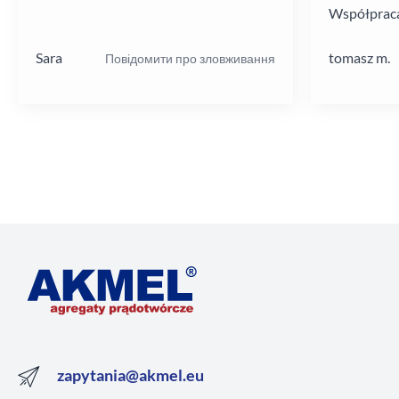
Współpraca
poziomie.
Sara
tomasz m.
Повідомити про зловживання
zapytania@akmel.eu