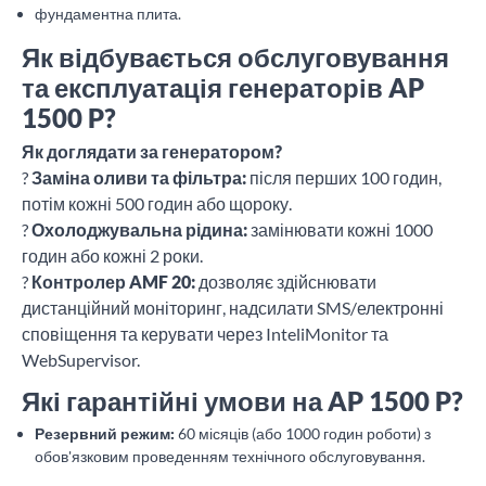
фундаментна плита.
Як відбувається обслуговування
та експлуатація генераторів AP
1500 P?
Як доглядати за генератором?
?
Заміна оливи та фільтра:
після перших 100 годин,
потім кожні 500 годин або щороку.
?
Охолоджувальна рідина:
замінювати кожні 1000
годин або кожні 2 роки.
?
Контролер AMF 20:
дозволяє здійснювати
дистанційний моніторинг, надсилати SMS/електронні
сповіщення та керувати через InteliMonitor та
WebSupervisor.
Які гарантійні умови на AP 1500 P?
Резервний режим:
60 місяців (або 1000 годин роботи) з
обов'язковим проведенням технічного обслуговування.