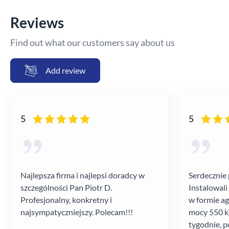
Reviews
Find out what our customers say about us
Add review
5
5
Najlepsza firma i najlepsi doradcy w
Serdecznie 
szczególności Pan Piotr D.
Instalowali
Profesjonalny, konkretny i
w formie a
najsympatyczniejszy. Polecam!!!
mocy 550 kV
tygodnie, p