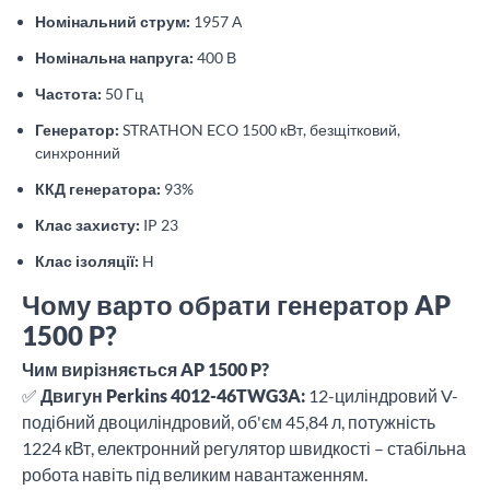
Номінальний струм:
1957 А
Номінальна напруга:
400 В
Частота:
50 Гц
Генератор:
STRATHON ECO 1500 кВт, безщітковий,
синхронний
ККД генератора:
93%
Клас захисту:
IP 23
Клас ізоляції:
H
Чому варто обрати генератор AP
1500 P?
Чим вирізняється AP 1500 P?
✅
Двигун Perkins 4012-46TWG3A:
12-циліндровий V-
подібний двоциліндровий, об'єм 45,84 л, потужність
1224 кВт, електронний регулятор швидкості – стабільна
робота навіть під великим навантаженням.