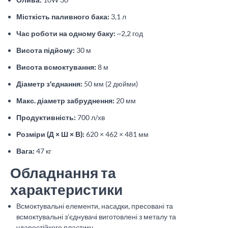
Місткість паливного бака:
3,1 л
Час роботи на одному баку:
~2,2 год
Висота підйому:
30 м
Висота всмоктування:
8 м
Діаметр з'єднання:
50 мм (2 дюйми)
Макс. діаметр забруднення:
20 мм
Продуктивність:
700 л/хв
Розміри (Д × Ш × В):
620 × 462 × 481 мм
Вага:
47 кг
Обладнання та
характеристики
Всмоктувальні елементи, насадки, пресовані та
всмоктувальні з'єднувачі виготовлені з металу та
ударостійкого пластику.