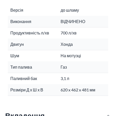
Версія
до шламу
Виконання
ВІДЧИНЕНО
Продуктивність л/хв
700 л/хв
Двигун
Хонда
Шум
На мотузці
Тип палива
Газ
Паливний бак
3,1 л
Розміри Д х Ш х В
620 x 462 x 481 мм
Вкладення