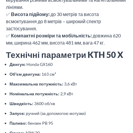
лініями.
✅
Висота підйому:
до 30 метрів та висота
всмоктування до 8 метрів – широкий спектр
застосування.
✅
Компактні розміри та мобільність:
довжина 620
мм, ширина 462 мм, висота 481 мм, вага 47 кг.
Технічні параметри KTH 50 X
Двигун:
Honda GX160
Об'єм двигуна:
163 см³
Максимальна потужність:
3,6 кВт
Номінальна потужність:
2,9 кВт
Швидкість:
3600 об/хв
Запуск:
ручний (за допомогою мотузки)
Паливо:
бензин PB 95
Олива:
10W 30