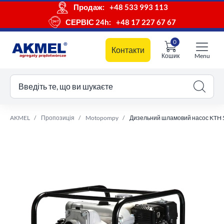
Продаж:
+48 533 993 113
СЕРВІС 24h:
+48 17 227 67 67
0
Контакти
Кошик
Menu
ш кошик
Введіть те, що ви шукаєте
AKMEL
Пропозиція
Motopompy
Дизельний шламовий насос KTH 