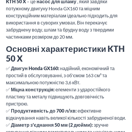
KTH 50 X
– це
насос для шламу
, який завдяки
потужному двигуну Honda GX160 та міцним
конструкційним матеріалам ідеально підходить для
використання в суворих умовах. Він перекачує
забруднену воду, шлам та брудну воду з твердими
частинками розміром до 20 мм.
Основні характеристики KTH
50 X
✅
Двигун Honda GX160:
надійний, економічний та
простий в обслуговуванні, з об'ємом 163 см³ та
максимальною потужністю 3,6 кВт.
✅
Міцна конструкція:
елементи з ударостійкого
пластику та металу підвищують довговічність
пристрою.
✅
Продуктивність до 700 л/хв:
ефективне
відкачування навіть великої кількості забрудненої води.
✅
Діаметр з'єднання 50 мм (2 дюйми):
зручне
керування різними всмоктувальними та нагнітальними