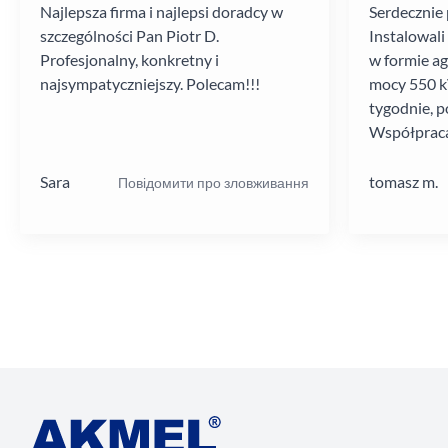
Najlepsza firma i najlepsi doradcy w
Serdecznie 
szczególności Pan Piotr D.
Instalowali
Profesjonalny, konkretny i
w formie a
najsympatyczniejszy. Polecam!!!
mocy 550 kV
tygodnie, p
Współpraca
poziomie.
Sara
tomasz m.
Повідомити про зловживання