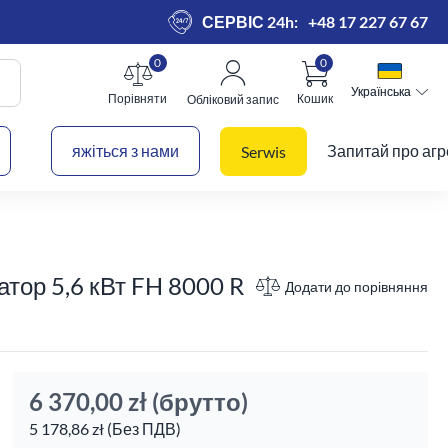
СЕРВІС 24h:
+48 17 227 67 67
0
0
Українська
Українська
Порівняти
Кошик
Обліковий запис
 кошик
яжіться з нами
Запитай про агр
Serwis
тор 5,6 кВт FH 8000 R
Додати до порівняння
6 370,00 zł
(брутто)
5 178,86 zł (Без ПДВ)