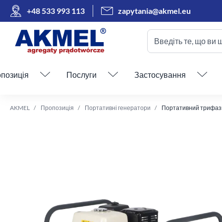
+48 533 993 113
zapytania@akmel.eu
Введіть те, що ви 
Пропустити меню
позиція
Послуги
Застосування
AKMEL
Пропозиція
Портативні генератори
Портативний трифазни