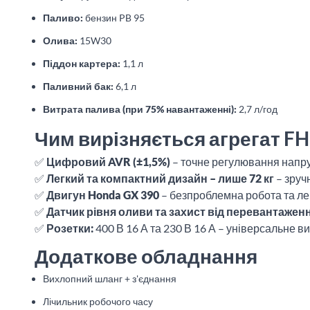
Паливо:
бензин PB 95
Олива:
15W30
Піддон картера:
1,1 л
Паливний бак:
6,1 л
Витрата палива (при 75% навантаженні):
2,7 л/год
Чим вирізняється агрегат FH
✅
Цифровий AVR (±1,5%)
– точне регулювання напру
✅
Легкий та компактний дизайн – лише 72 кг
– зруч
✅
Двигун Honda GX 390
– безпроблемна робота та ле
✅
Датчик рівня оливи та захист від перевантажен
✅
Розетки:
400 В 16 А та 230 В 16 А – універсальне 
Додаткове обладнання
Вихлопний шланг + з'єднання
Лічильник робочого часу