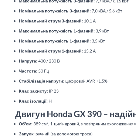
Максимальна потужність 3-фазний:
7,7 кВА / 6,16 кВт
Номінальна потужність 3-фазний:
7,0 кВА / 5,6 кВт
Номінальний струм 3-фазний:
10,1 А
Максимальна потужність 1-фазний:
3,9 кВт
Номінальна потужність 1-фазний:
3,5 кВт
Номінальний струм 1-фазний:
15,2 А
Напруга:
400 / 230 В
Частота:
50 Гц
Стабілізація напруги:
цифровий AVR ±1,5%
Клас захисту:
IP 23
Клас ізоляції:
H
Двигун Honda GX 390 – надійн
Об'єм:
389 см³, 1-циліндровий, з повітряним охолодження
Запуск:
ручний (за допомогою троса)