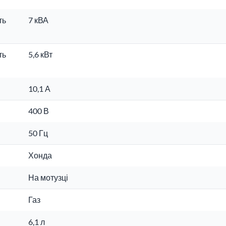
ть
7 кВА
ть
5,6 кВт
10,1 А
400 В
50 Гц
Хонда
На мотузці
Газ
6,1 л