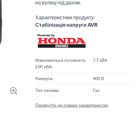
на вулиці під дахом.
Характеристики продукту:
Стабілізація напруги AVR
Максимальна потужність
7,7 кВА
ESP, кВА:
Напруга:
400 В
Тип палива:
Газ
Прокрутіть до повних характеристик