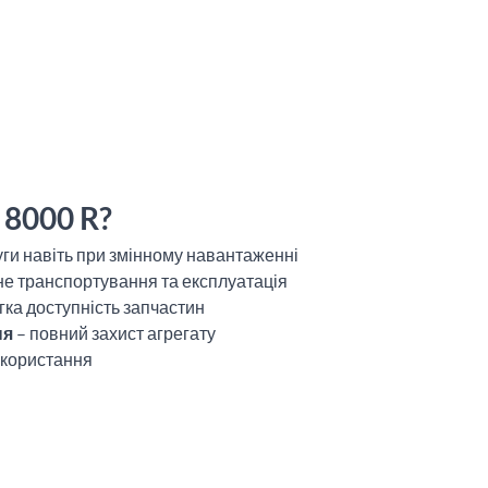
 8000 R?
ги навіть при змінному навантаженні
не транспортування та експлуатація
гка доступність запчастин
ня
– повний захист агрегату
використання