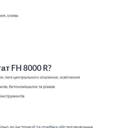
ння, олива
ат FH 8000 R?
и, печі центрального опалення, освітлення
ів, бетономішалок та різаків
оінструментів
дно до інструкції та графіка обслуговування