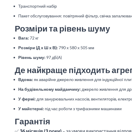
Транспортний набір
Пакет обслуговування: повітряний фільтр, свічка запалюва
Розміри та рівень шуму
Вага:
72 кг
Розміри (Д х Ш х В):
790 х 580 х 505 мм
Рівень шуму:
97 дБ(А)
Де найкраще підходить агрег
Вдома:
як аварійне джерело живлення для індукційної плит
На будівельному майданчику:
джерело живлення для дрил
У фермі:
для занурювальних насосів, вентиляторів, електр
У майстерні:
під час роботи з трифазними машинами
Гарантія
✅
36 місяців (3 роки)
– за умови використання відпові