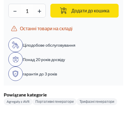
−
+
Додати до кошика
Останні товари на складі
Цілодобове обслуговування
Понад 20 років досвіду
гарантія до 3 років
Powiązane kategorie
Agregaty z AVR
Портативні генератори
Трифазні генератори