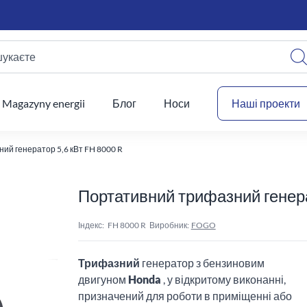
шукаєте
Ваш
Magazyny energii
Блог
Носи
Наші проекти
й генератор 5,6 кВт FH 8000 R
Портативний трифазний генера
Індекс:
FH 8000 R
Виробник:
FOGO
Трифазний
генератор з бензиновим
двигуном
Honda
, у відкритому виконанні,
призначений для роботи в приміщенні або