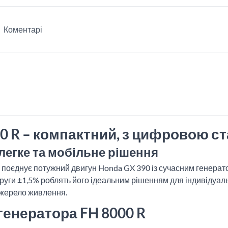
Коментарі
0 R – компактний, з цифровою ст
легке та мобільне рішення
й поєднує потужний двигун Honda GX 390 із сучасним генера
напруги ±1,5% роблять його ідеальним рішенням для індивідуа
джерело живлення.
генератора FH 8000 R