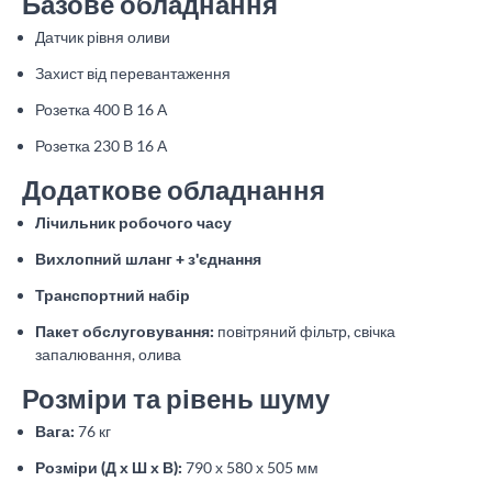
Базове обладнання
Датчик рівня оливи
Захист від перевантаження
Розетка 400 В 16 А
Розетка 230 В 16 А
Додаткове обладнання
Лічильник робочого часу
Вихлопний шланг + з'єднання
Транспортний набір
Пакет обслуговування:
повітряний фільтр, свічка
запалювання, олива
Розміри та рівень шуму
Вага:
76 кг
Розміри (Д х Ш х В):
790 х 580 х 505 мм