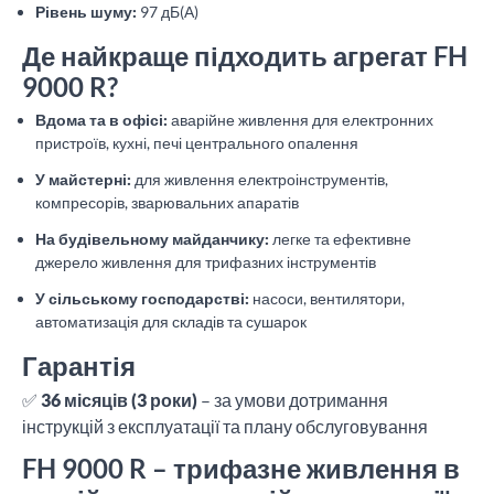
Рівень шуму:
97 дБ(А)
Де найкраще підходить агрегат FH
9000 R?
Вдома та в офісі:
аварійне живлення для електронних
пристроїв, кухні, печі центрального опалення
У майстерні:
для живлення електроінструментів,
компресорів, зварювальних апаратів
На будівельному майданчику:
легке та ефективне
джерело живлення для трифазних інструментів
У сільському господарстві:
насоси, вентилятори,
автоматизація для складів та сушарок
Гарантія
✅
36 місяців (3 роки)
– за умови дотримання
інструкцій з експлуатації та плану обслуговування
FH 9000 R – трифазне живлення в