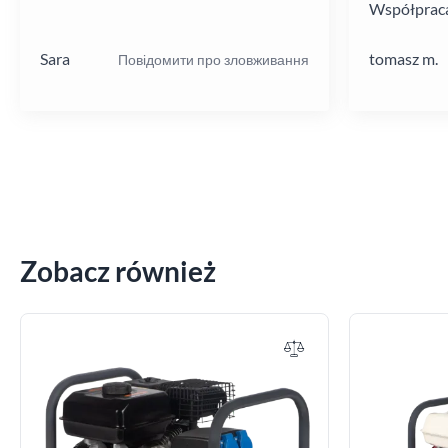
Współpraca
poziomie.
Sara
tomasz m.
Повідомити про зловживання
Zobacz również