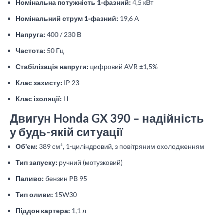
Номінальна потужність 1-фазний:
4,5 кВт
Номінальний струм 1-фазний:
19,6 А
Напруга:
400 / 230 В
Частота:
50 Гц
Стабілізація напруги:
цифровий AVR ±1,5%
Клас захисту:
IP 23
Клас ізоляції:
H
Двигун Honda GX 390 – надійність
у будь-якій ситуації
Об'єм:
389 см³, 1-циліндровий, з повітряним охолодженням
Тип запуску:
ручний (мотузковий)
Паливо:
бензин PB 95
Тип оливи:
15W30
Піддон картера:
1,1 л