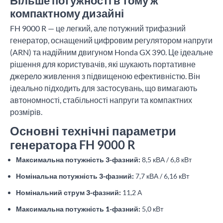
Більше потужності в тому ж
компактному дизайні
FH 9000 R — це легкий, але потужний трифазний
генератор, оснащений цифровим регулятором напруги
(ARN) та надійним двигуном Honda GX 390. Це ідеальне
рішення для користувачів, які шукають портативне
джерело живлення з підвищеною ефективністю. Він
ідеально підходить для застосувань, що вимагають
автономності, стабільності напруги та компактних
розмірів.
Основні технічні параметри
генератора FH 9000 R
Максимальна потужність 3-фазний:
8,5 кВА / 6,8 кВт
Номінальна потужність 3-фазний:
7,7 кВА / 6,16 кВт
Номінальний струм 3-фазний:
11,2 А
Максимальна потужність 1-фазний:
5,0 кВт