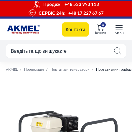
Продаж:
+48 533 993 113
СЕРВІС 24h:
+48 17 227 67 67
0
Контакти
Кошик
Menu
ш кошик
Введіть те, що ви шукаєте
AKMEL
Пропозиція
Портативні генератори
Портативний трифазни