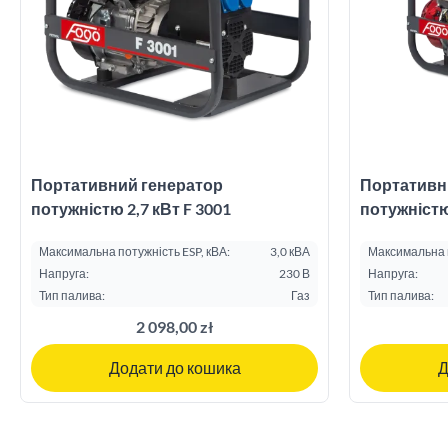
Портативний генератор
Портативн
потужністю 2,7 кВт F 3001
потужністю
Максимальна потужність ESP, кВА:
3,0 кВА
Максимальна п
Напруга:
230 В
Напруга:
Тип палива:
Газ
Тип палива:
2 098,00 zł
Додати до кошика
Д