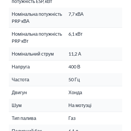
потужність ESP, кВт
Номінальна потужність
7,7 кВА
PRP кВА
Номінальна потужність
6,1 кВт
PRP кВт
Номінальний струм
11,2 А
Напруга
400 В
Частота
50 Гц
Двигун
Хонда
Шум
На мотузці
Тип палива
Газ
Паливний бак
6,1 л