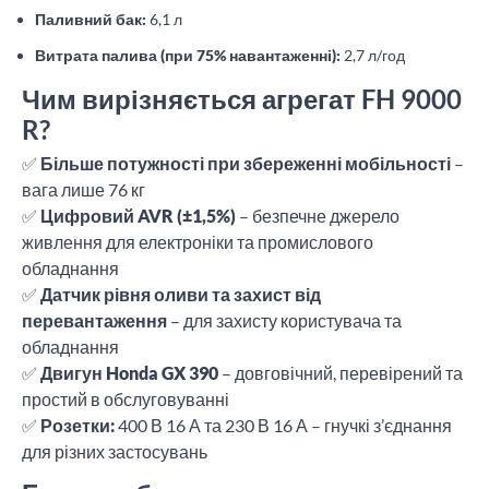
Паливний бак:
6,1 л
Витрата палива (при 75% навантаженні):
2,7 л/год
Чим вирізняється агрегат FH 9000
R?
✅
Більше потужності при збереженні мобільності
–
вага лише 76 кг
✅
Цифровий AVR (±1,5%)
– безпечне джерело
живлення для електроніки та промислового
обладнання
✅
Датчик рівня оливи та захист від
перевантаження
– для захисту користувача та
обладнання
✅
Двигун Honda GX 390
– довговічний, перевірений та
простий в обслуговуванні
✅
Розетки:
400 В 16 А та 230 В 16 А – гнучкі з’єднання
для різних застосувань