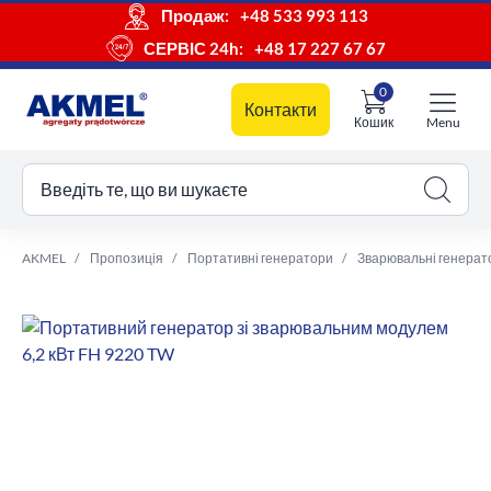
Продаж:
+48 533 993 113
СЕРВІС 24h:
+48 17 227 67 67
0
Контакти
Кошик
Menu
ш кошик
Введіть те, що ви шукаєте
AKMEL
Пропозиція
Портативні генератори
Зварювальні генерат