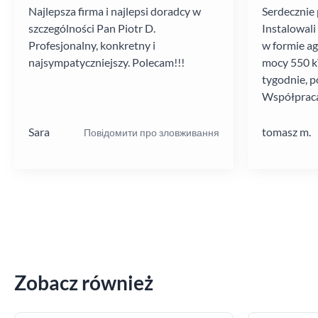
Najlepsza firma i najlepsi doradcy w
Serdecznie 
szczególności Pan Piotr D.
Instalowali
Profesjonalny, konkretny i
w formie a
najsympatyczniejszy. Polecam!!!
mocy 550 kV
tygodnie, p
Współpraca
poziomie.
Sara
tomasz m.
Повідомити про зловживання
Zobacz również