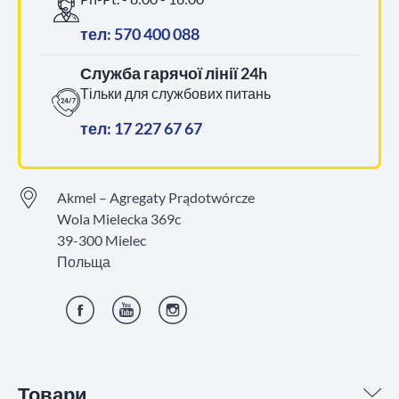
тел: 570 400 088
Служба гарячої лінії 24h
Тільки для службових питань
тел: 17 227 67 67
Akmel – Agregaty Prądotwórcze
Wola Mielecka 369c
39-300 Mielec
Польща
Фейсбук
YouTube
Інстаграм
Товари