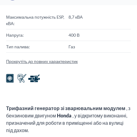
Максимальна потужність ESP,
8,7 кВА
кВА:
Напруга:
400 В
Тип палива:
Газ
Прокрутіть до повних характеристик
Трифазний генератор зі зварювальним модулем
, з
бензиновим двигуном
Honda
, у відкритому виконанні,
призначений для роботи в приміщенні або на вулиці
під дахом.