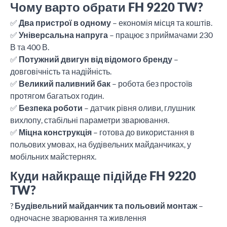
Чому варто обрати FH 9220 TW?
✅
Два пристрої в одному
– економія місця та коштів.
✅
Універсальна напруга
– працює з приймачами 230
В та 400 В.
✅
Потужний двигун від відомого бренду
–
довговічність та надійність.
✅
Великий паливний бак
– робота без простоїв
протягом багатьох годин.
✅
Безпека роботи
– датчик рівня оливи, глушник
вихлопу, стабільні параметри зварювання.
✅
Міцна конструкція
– готова до використання в
польових умовах, на будівельних майданчиках, у
мобільних майстернях.
Куди найкраще підійде FH 9220
TW?
?
Будівельний майданчик та польовий монтаж
–
одночасне зварювання та живлення