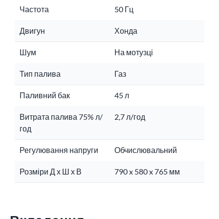
Частота
50 Гц
Двигун
Хонда
Шум
На мотузці
Тип палива
Газ
Паливний бак
45 л
Витрата палива 75% л/
2,7 л/год
год
Регулювання напруги
Обчислювальний
Розміри Д х Ш х В
790 x 580 x 765 мм