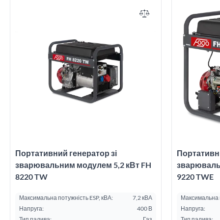
Портативний генератор зі
Портативни
зварювальним модулем 5,2 кВт FH
зварюваль
8220 TW
9220 TWE
Максимальна потужність ESP, кВА:
7,2 кВА
Максимальна п
Напруга:
400 В
Напруга:
Тип палива:
Газ
Тип палива: