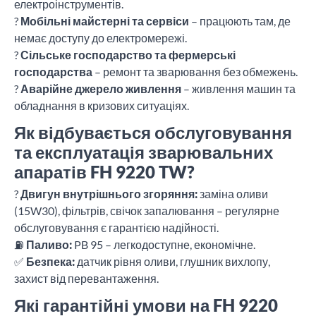
електроінструментів.
?
Мобільні майстерні та сервіси
– працюють там, де
немає доступу до електромережі.
?
Сільське господарство та фермерські
господарства
– ремонт та зварювання без обмежень.
?
Аварійне джерело живлення
– живлення машин та
обладнання в кризових ситуаціях.
Як відбувається обслуговування
та експлуатація зварювальних
апаратів FH 9220 TW?
?
Двигун внутрішнього згоряння:
заміна оливи
(15W30), фільтрів, свічок запалювання – регулярне
обслуговування є гарантією надійності.
⛽
Паливо:
PB 95 – легкодоступне, економічне.
✅
Безпека:
датчик рівня оливи, глушник вихлопу,
захист від перевантаження.
Які гарантійні умови на FH 9220