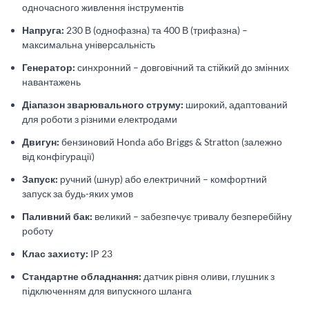
одночасного живлення інструментів
Напруга:
230 В (однофазна) та 400 В (трифазна) –
максимальна універсальність
Генератор:
синхронний – довговічний та стійкий до змінних
навантажень
Діапазон зварювального струму:
широкий, адаптований
для роботи з різними електродами
Двигун:
бензиновий Honda або Briggs & Stratton (залежно
від конфігурації)
Запуск:
ручний (шнур) або електричний – комфортний
запуск за будь-яких умов
Паливний бак:
великий – забезпечує тривалу безперебійну
роботу
Клас захисту:
IP 23
Стандартне обладнання:
датчик рівня оливи, глушник з
підключенням для випускного шланга