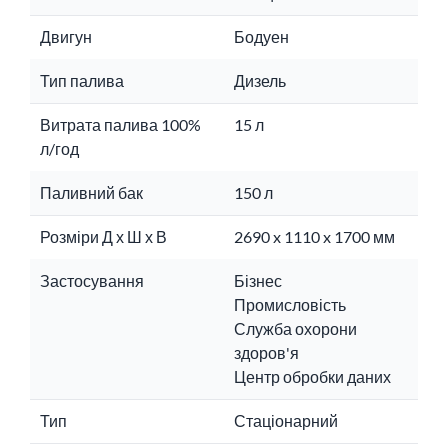
Двигун
Бодуен
Тип палива
Дизель
Витрата палива 100%
15 л
л/год
Паливний бак
150 л
Розміри Д х Ш х В
2690 x 1110 x 1700 мм
Застосування
Бізнес
Промисловість
Служба охорони
здоров'я
Центр обробки даних
Тип
Стаціонарний