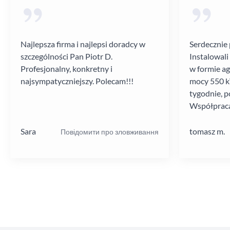
Najlepsza firma i najlepsi doradcy w
Serdecznie 
szczególności Pan Piotr D.
Instalowali
Profesjonalny, konkretny i
w formie a
najsympatyczniejszy. Polecam!!!
mocy 550 kV
tygodnie, p
Współpraca
poziomie.
Sara
tomasz m.
Повідомити про зловживання