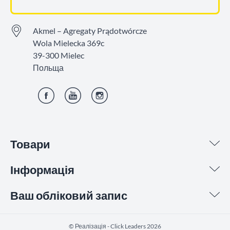
Akmel – Agregaty Prądotwórcze
Wola Mielecka 369c
39-300 Mielec
Польща
Фейсбук
YouTube
Інстаграм
Товари
Інформація
Ваш обліковий запис
©️ Реалізація - Click Leaders 2026