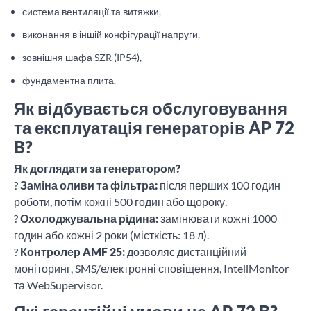
система вентиляції та витяжки,
виконання в іншій конфігурації напруги,
зовнішня шафа SZR (IP54),
фундаментна плита.
Як відбувається обслуговування
та експлуатація генераторів AP 72
B?
Як доглядати за генератором?
?
Заміна оливи та фільтра:
після перших 100 годин
роботи, потім кожні 500 годин або щороку.
?
Охолоджувальна рідина:
замінювати кожні 1000
годин або кожні 2 роки (місткість: 18 л).
?
Контролер AMF 25:
дозволяє дистанційний
моніторинг, SMS/електронні сповіщення, InteliMonitor
та WebSupervisor.