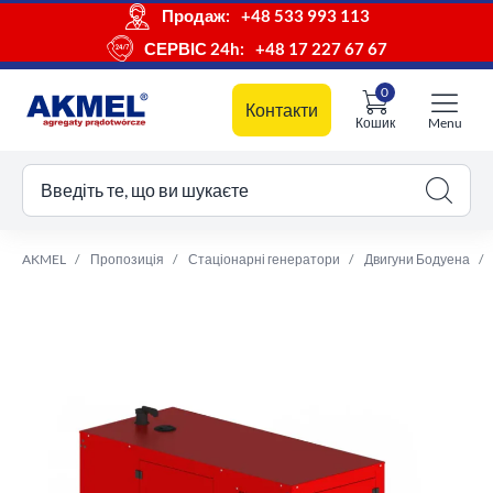
Продаж:
+48 533 993 113
СЕРВІС 24h:
+48 17 227 67 67
0
Контакти
Кошик
Menu
ш кошик
Введіть те, що ви шукаєте
AKMEL
Пропозиція
Стаціонарні генератори
Двигуни Бодуена