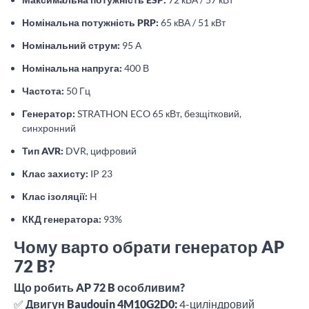
Номінальна потужність PRP:
65 кВА / 51 кВт
Номінальний струм:
95 А
Номінальна напруга:
400 В
Частота:
50 Гц
Генератор:
STRATHON ECO 65 кВт, безщітковий,
синхронний
Тип AVR:
DVR, цифровий
Клас захисту:
IP 23
Клас ізоляції:
H
ККД генератора:
93%
Чому варто обрати генератор AP
72 B?
Що робить AP 72 B особливим?
✅
Двигун Baudouin 4M10G2D0:
4-циліндровий