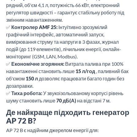
рядний, об'єм 4,1 л, потужність 66 кВт, електронний
регулятор швидкості – гарантує стабільну роботу під
змінним навантаженням.
✅
Контролер AMF 25:
Інтуїтивно зрозумілий
графічний інтерфейс, автоматичний запуск,
вимірювання струму та напруги в 3 фазах, журнал
подій (до 119 елементів), лічильник енергії, онлайн-
моніторинг (GSM, LAN, Modbus).
✅
Економічне згоряння:
Витрата палива при 100%
навантаженні становить лише
15 л/год
, паливний бак
об'ємом
150 л
дозволяє працювати багато годин без
дозаправки.
✅
Тиха робота:
У звукоізольованому корпусі рівень
шуму становить лише
70 дБ(А)
на відстані 7 м.
Де найкраще підходить генератор
AP 72 B?
AP 72 B є надійним джерелом енергії для: