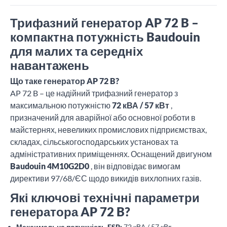
Трифазний генератор AP 72 B –
компактна потужність Baudouin
для малих та середніх
навантажень
Що таке генератор AP 72 B?
AP 72 B – це надійний трифазний генератор з
максимальною потужністю
72 кВА / 57 кВт
,
призначений для аварійної або основної роботи в
майстернях, невеликих промислових підприємствах,
складах, сільськогосподарських установах та
адміністративних приміщеннях. Оснащений двигуном
Baudouin 4M10G2D0
, він відповідає вимогам
директиви 97/68/ЄС щодо викидів вихлопних газів.
Які ключові технічні параметри
генератора AP 72 B?
Максимальна потужність ESP:
72 кВА / 57 кВт