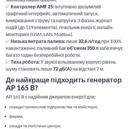
✅
Контролер AMF 25:
Інтуїтивно зрозумілий
графічний інтерфейс, автоматичний запуск,
вимірювання струму та напруги в 3 фазах, журнал
подій (до 119 елементів), лічильник енергії, онлайн-
моніторинг (GSM, LAN, Modbus).
✅
Низька витрата палива:
лише
32,6 л/год
при 100%
навантаженні, паливний бак
об'ємом 350 л
забезпечує
багато годин безперебійної роботи.
✅
Тиха робота:
У звукоізольованому корпусі рівень
шуму становить лише
72 дБ(А)
на відстані 7 м.
Де найкраще підходить генератор
AP 165 B?
AP 165 B є надійним джерелом енергії для:
середні промислові підприємства та майстерні,
ферми,
склади та логістичні центри,