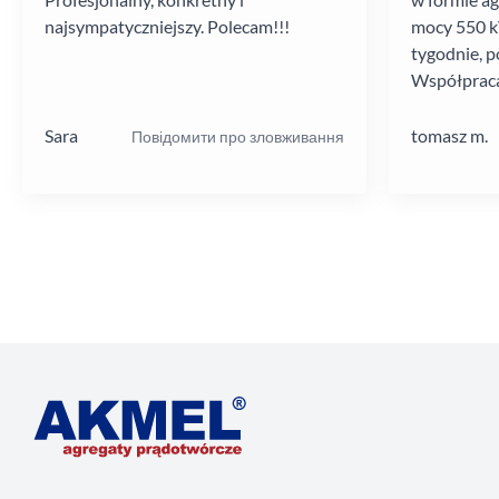
najsympatyczniejszy. Polecam!!!
mocy 550 kV
tygodnie, p
Współpraca
poziomie.
Sara
tomasz m.
Повідомити про зловживання