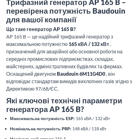
Трифазний генератор AP 165 B –
перевірена потужність Baudouin
для вашої компанії
Що таке генератор AP 165 B?
AP 165 B — це надійний трифазний генератор з
максимальною потужністю
165 кВА / 132 кВт
,
призначений для аварійної або основної роботи на
середніх промислових підприємствах, складах,
майстернях, адміністративних будівлях та фермах.
Оснащений двигуном
Baudouin 6M11G4D0
, він
відповідає стандартам викидів вихлопних газів згідно з
Директивою 97/68/ЄС.
Які ключові технічні параметри
генератора AP 165 B?
Максимальна потужність ESP:
165 кВА / 132 кВт
Номінальна потужність PRP:
148 кВА / 118 кВт
Номінальний струм:
215 А