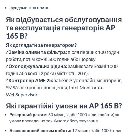
фундаментна плита.
Як відбувається обслуговування
та експлуатація генераторів AP
165 B?
Як доглядати за генератором?
?
Заміна оливи та фільтра:
після перших 100 годин
роботи, потім кожні 500 годин або щороку.
?
Охолоджувальна рідина:
замінювати кожні 1000
годин або кожні 2 роки (місткість: 20 л).
?
Контролер AMF 25:
забезпечує онлайн-моніторинг,
SMS/електронні сповіщення, InteliMonitor та
WebSupervisor.
Які гарантійні умови на AP 165 B?
Резервний режим:
60 місяців (або 1000 годин роботи) за
умови проведення технічного обслуговування.
Безперервний режим роботи:
12 місяців (або 1000 годин