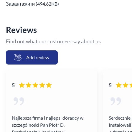
Завантажити (494.62KB)
Reviews
Find out what our customers say about us
Add review
5
5
Najlepsza firma i najlepsi doradcy w
Serdecznie 
szczególności Pan Piotr D.
Instalowali
Profesjonalny, konkretny i
w formie a