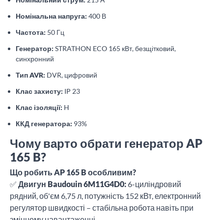
Номінальна напруга:
400 В
Частота:
50 Гц
Генератор:
STRATHON ECO 165 кВт, безщітковий,
синхронний
Тип AVR:
DVR, цифровий
Клас захисту:
IP 23
Клас ізоляції:
H
ККД генератора:
93%
Чому варто обрати генератор AP
165 B?
Що робить AP 165 B особливим?
✅
Двигун Baudouin 6M11G4D0:
6-циліндровий
рядний, об'єм 6,75 л, потужність 152 кВт, електронний
регулятор швидкості – стабільна робота навіть при
змінному навантаженні.