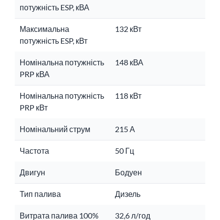
потужність ESP, кВА
Максимальна
132 кВт
потужність ESP, кВт
Номінальна потужність
148 кВА
PRP кВА
Номінальна потужність
118 кВт
PRP кВт
Номінальний струм
215 А
Частота
50 Гц
Двигун
Бодуен
Тип палива
Дизель
Витрата палива 100%
32,6 л/год