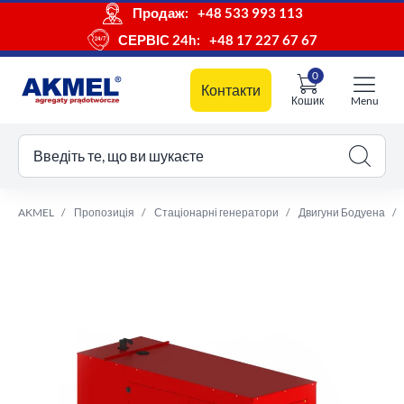
Продаж:
+48 533 993 113
СЕРВІС 24h:
+48 17 227 67 67
0
Контакти
Кошик
Menu
ш кошик
Введіть те, що ви шукаєте
AKMEL
Пропозиція
Стаціонарні генератори
Двигуни Бодуена