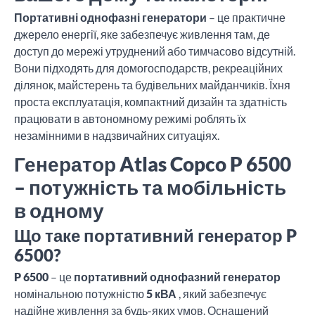
Портативні однофазні генератори
– це практичне
джерело енергії, яке забезпечує живлення там, де
доступ до мережі утруднений або тимчасово відсутній.
Вони підходять для домогосподарств, рекреаційних
ділянок, майстерень та будівельних майданчиків. Їхня
проста експлуатація, компактний дизайн та здатність
працювати в автономному режимі роблять їх
незамінними в надзвичайних ситуаціях.
Генератор Atlas Copco P 6500
– потужність та мобільність
в одному
Що таке портативний генератор P
6500?
P 6500
– це
портативний однофазний генератор
номінальною потужністю
5 кВА
, який забезпечує
надійне живлення за будь-яких умов. Оснащений