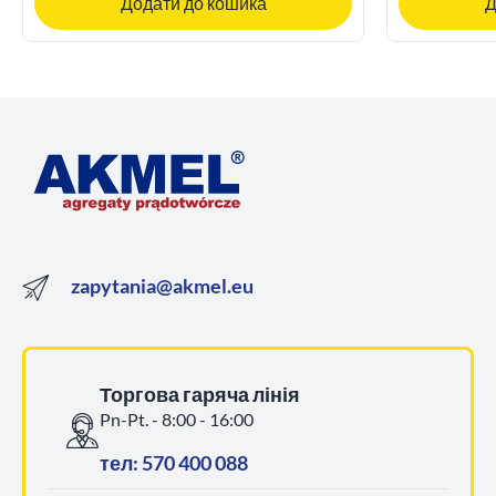
Додати до кошика
Д
zapytania@akmel.eu
Торгова гаряча лінія
Pn-Pt. - 8:00 - 16:00
тел: 570 400 088