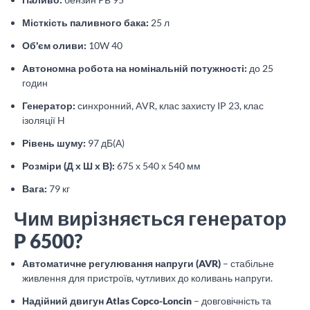
Місткість паливного бака:
25 л
Об'єм оливи:
10W 40
Автономна робота на номінальній потужності:
до 25
годин
Генератор:
синхронний, AVR, клас захисту IP 23, клас
ізоляції H
Рівень шуму:
97 дБ(А)
Розміри (Д х Ш х В):
675 х 540 х 540 мм
Вага:
79 кг
Чим вирізняється генератор
P 6500?
Автоматичне регулювання напруги (AVR)
– стабільне
живлення для пристроїв, чутливих до коливань напруги.
Надійний двигун Atlas Copco-Loncin
– довговічність та