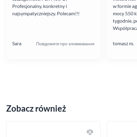
Profesjonalny, konkretny i
w formie a
najsympatyczniejszy. Polecam!!!
mocy 550 kV
tygodnie, p
Współpraca
poziomie.
Sara
tomasz m.
Повідомити про зловживання
Zobacz również