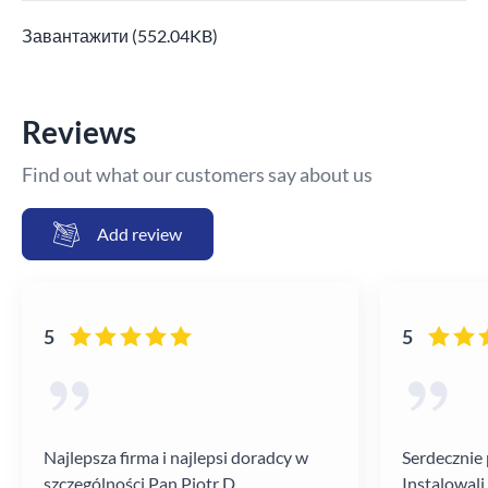
Завантажити (552.04KB)
Reviews
Find out what our customers say about us
Add review
5
5
Najlepsza firma i najlepsi doradcy w
Serdecznie 
szczególności Pan Piotr D.
Instalowali