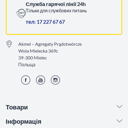
Служба гарячої лінії 24h
Тільки для службових питань
тел: 17 227 67 67
Akmel – Agregaty Prądotwórcze
Wola Mielecka 369c
39-300 Mielec
Польща
Фейсбук
YouTube
Інстаграм
Товари
Інформація