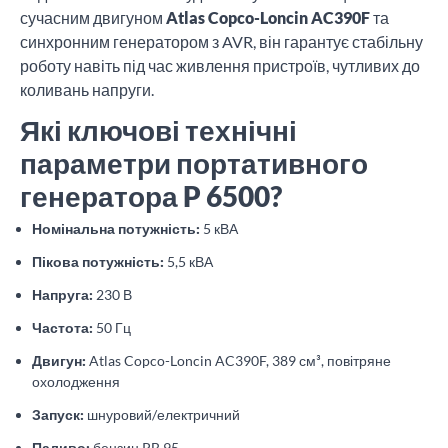
сучасним двигуном
Atlas Copco-Loncin AC390F
та
синхронним генератором з AVR, він гарантує стабільну
роботу навіть під час живлення пристроїв, чутливих до
коливань напруги.
Які ключові технічні
параметри портативного
генератора P 6500?
Номінальна потужність:
5 кВА
Пікова потужність:
5,5 кВА
Напруга:
230 В
Частота:
50 Гц
Двигун:
Atlas Copco-Loncin AC390F, 389 см³, повітряне
охолодження
Запуск:
шнуровий/електричний
Паливо:
бензин PB 95