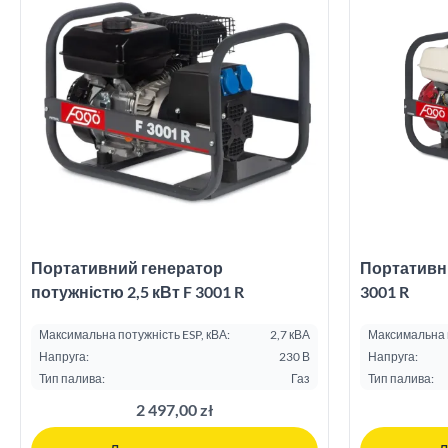
Портативний генератор
Портативни
потужністю 2,5 кВт F 3001 R
3001 R
Максимальна потужність ESP, кВА:
2,7 кВА
Максимальна п
Напруга:
230 В
Напруга:
Тип палива:
Газ
Тип палива:
2 497,00 zł