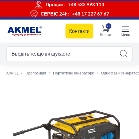
Продаж:
+48 533 993 113
СЕРВІС 24h:
+48 17 227 67 67
0
Контакти
Кошик
Menu
ш кошик
Введіть те, що ви шукаєте
AKMEL
Пропозиція
Портативні генератори
Однофазні генерато