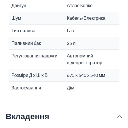
Двигун
Атлас Копко
Шум
Кабель/Електрика
Тип палива
Газ
Паливний бак
25 л
Регулювання напруги
Автономний
відеореєстратор
Розміри Д х Ш х В
675 x 540 x 540 мм
Застосування
Дім
Вкладення